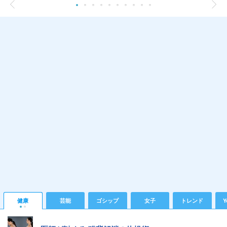
健康
芸能
ゴシップ
女子
トレンド
Y