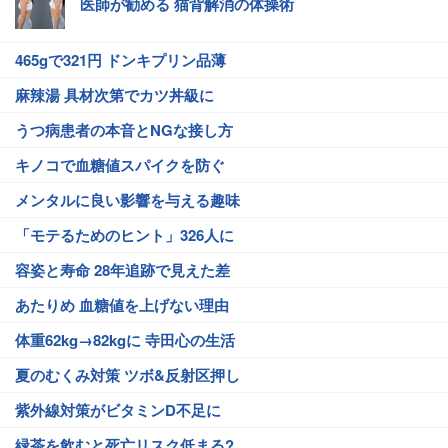
医師が勧める 猫背解消の体操術
465gで321円 ドンキプリン品薄
麻辣湯 具材次第でカツ丼級に
うつ病患者の本音とNGな接し方
キノコで血糖値スパイクを防ぐ
メンタルに良い影響を与える趣味
「モテるためのヒント」326人に
容姿と寿命 28年追跡で見えた差
あたりめ 血糖値を上げない理由
体重62kg→82kgに 寺田心の生活
夏のむくみ対策 ツボ&反射区押し
紫外線対策がビタミンD不足に
緑茶を飲むと死亡リスク低まる?