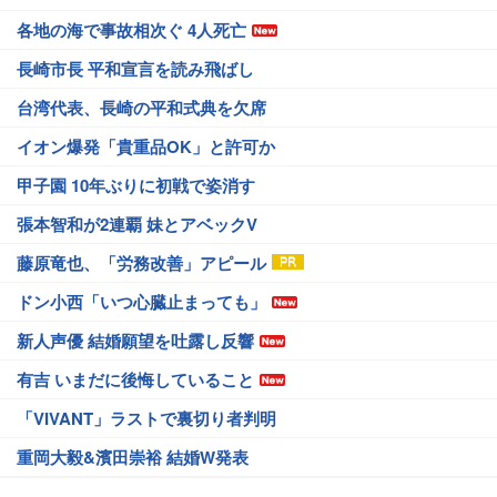
各地の海で事故相次ぐ 4人死亡
長崎市長 平和宣言を読み飛ばし
台湾代表、長崎の平和式典を欠席
イオン爆発「貴重品OK」と許可か
甲子園 10年ぶりに初戦で姿消す
張本智和が2連覇 妹とアベックV
藤原竜也、「労務改善」アピール
ドン小西「いつ心臓止まっても」
新人声優 結婚願望を吐露し反響
有吉 いまだに後悔していること
「VIVANT」ラストで裏切り者判明
重岡大毅&濱田崇裕 結婚W発表