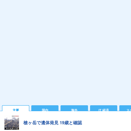
主要
国内
海外
IT 経済
ス
槍ヶ岳で遺体発見 19歳と確認