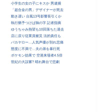
小学生の女の子にキスか 男逮捕
「超合金の男」デザイナーが死去
動き遅い 台風13号影響長引くか
執行猶予つけば御の字 記者指摘
ゆうちゃみ熱望も10回落ちた過去
店に戻り従業員被災 法的責任も
バカヤロー…人気声優が別れ悲痛
態度に不満で…夫の弟を暴行死
ポケモン効果で 空港来場者4.5倍
世紀の大誤審? 晴れ舞台で悲劇