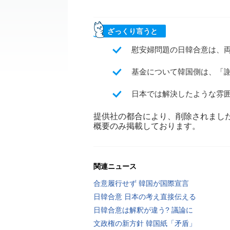
ざっくり言うと
慰安婦問題の日韓合意は、
基金について韓国側は、「
日本では解決したような雰
提供社の都合により、削除されまし
概要のみ掲載しております。
関連ニュース
合意履行せず 韓国が国際宣言
日韓合意 日本の考え直接伝える
日韓合意は解釈が違う? 議論に
文政権の新方針 韓国紙「矛盾」