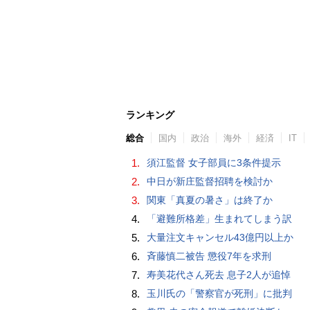
ランキング
総合
国内
政治
海外
経済
IT
1.
須江監督 女子部員に3条件提示
2.
中日が新庄監督招聘を検討か
3.
関東「真夏の暑さ」は終了か
4.
「避難所格差」生まれてしまう訳
5.
大量注文キャンセル43億円以上か
6.
斉藤慎二被告 懲役7年を求刑
7.
寿美花代さん死去 息子2人が追悼
8.
玉川氏の「警察官が死刑」に批判