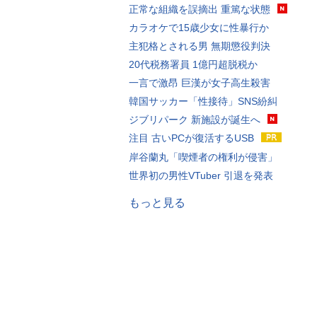
正常な組織を誤摘出 重篤な状態
カラオケで15歳少女に性暴行か
主犯格とされる男 無期懲役判決
20代税務署員 1億円超脱税か
一言で激昂 巨漢が女子高生殺害
韓国サッカー「性接待」SNS紛糾
ジブリパーク 新施設が誕生へ
注目 古いPCが復活するUSB
岸谷蘭丸「喫煙者の権利が侵害」
世界初の男性VTuber 引退を発表
もっと見る