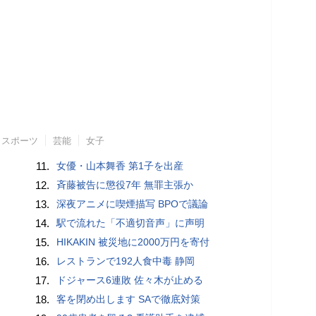
スポーツ
芸能
女子
11.
女優・山本舞香 第1子を出産
12.
斉藤被告に懲役7年 無罪主張か
13.
深夜アニメに喫煙描写 BPOで議論
14.
駅で流れた「不適切音声」に声明
15.
HIKAKIN 被災地に2000万円を寄付
16.
レストランで192人食中毒 静岡
17.
ドジャース6連敗 佐々木が止める
18.
客を閉め出します SAで徹底対策