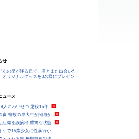
らせ
『あの星が降る丘で、君とまた出会いた
』オリジナルグッズを3名様にプレゼン
ニュース
19人にわいせつ 懲役15年
飲食 複数の早大生が関与か
な組織を誤摘出 重篤な状態
オケで15歳少女に性暴行か
格とされる男 無期懲役判決