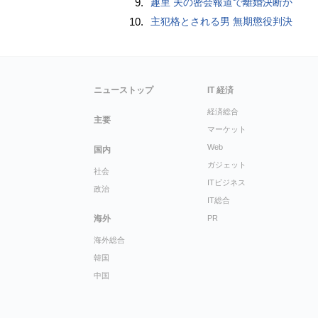
9.
趣里 夫の密会報道で離婚決断か
10.
主犯格とされる男 無期懲役判決
ニューストップ
IT 経済
経済総合
主要
マーケット
Web
国内
ガジェット
社会
ITビジネス
政治
IT総合
海外
PR
海外総合
韓国
中国