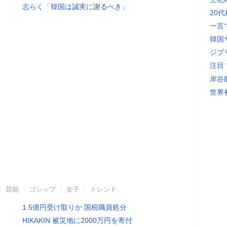
志らく「韓国は誠実に謝るべき」
20
一言
韓国
ジブ
注目
岸谷
世界初
芸能
ゴシップ
女子
トレンド
1.5億円受け取りか 国税職員処分
HIKAKIN 被災地に2000万円を寄付