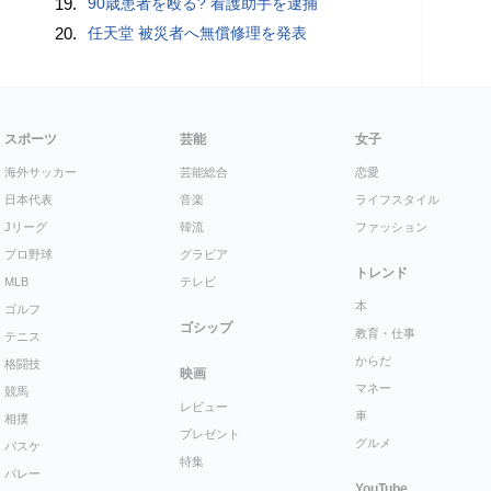
19.
90歳患者を殴る? 看護助手を逮捕
20.
任天堂 被災者へ無償修理を発表
スポーツ
芸能
女子
海外サッカー
芸能総合
恋愛
日本代表
音楽
ライフスタイル
Jリーグ
韓流
ファッション
プロ野球
グラビア
トレンド
MLB
テレビ
本
ゴルフ
ゴシップ
教育・仕事
テニス
からだ
格闘技
映画
マネー
競馬
レビュー
車
相撲
プレゼント
グルメ
バスケ
特集
バレー
YouTube