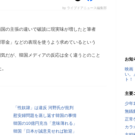
by ライブドアニュース編集部
両国の主張の違いで破談に現実味が増したと筆者
謝罪金」などの表現を使うよう求めているという
囲気だが、韓国メディアの反応は全く違うとのこと
お知
た。
映画
い。
ト！
主要
少年
「性奴隷」は違反 河野氏が批判
無銭
慰安婦問題を蒸し返す韓国の事情
正常
韓国の10億円充当「意味薄れる」
カラ
韓国「日本が誠意見せれば歓迎」
主犯