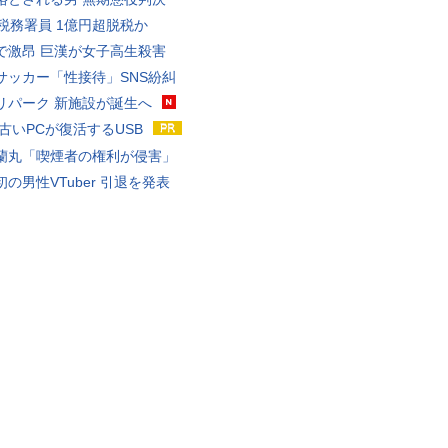
代税務署員 1億円超脱税か
で激昂 巨漢が女子高生殺害
サッカー「性接待」SNS紛糾
リパーク 新施設が誕生へ
 古いPCが復活するUSB
蘭丸「喫煙者の権利が侵害」
の男性VTuber 引退を発表