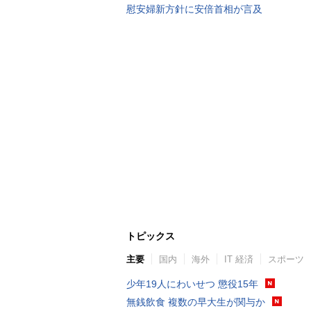
慰安婦新方針に安倍首相が言及
トピックス
主要
国内
海外
IT 経済
スポーツ
少年19人にわいせつ 懲役15年
無銭飲食 複数の早大生が関与か