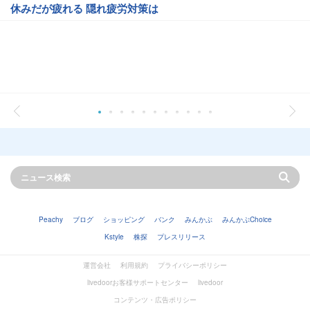
休みだが疲れる 隠れ疲労対策は
Peachy
ブログ
ショッピング
バンク
みんかぶ
みんかぶChoice
Kstyle
株探
プレスリリース
運営会社
利用規約
プライバシーポリシー
livedoorお客様サポートセンター
livedoor
コンテンツ・広告ポリシー