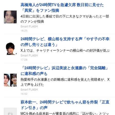
高橋海人が24時間TVを急遽欠席 数日前に見せた
「異変」をファン指摘
4日前に出演した番組で目の下に大きなクマがあったと一部
のファンが指摘
Smart FLASH
18:25
24時間テレビ、横山裕を支持する声「やす子の不幸
の押し売りとは違う」
X上では、チャリティーランナーの横山裕への好評価が並ぶ
Smart FLASH
17:28
「24時間テレビ」浜辺美波と永瀬廉の「完全隔離」
に違和感の声も
熱愛相手の永瀬廉との距離感に違和感を覚えた視聴者が、X
上で声を上げた
Smart FLASH
16:52
萩本欽一、24時間テレビで欽ちゃん節を炸裂「正直
ドン引き」の声
MCを務める萩本欽一が審査員の感想に「話が長い」とツッ