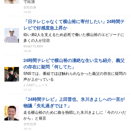
で出演
女性自身
19:30
「日テレじゃなくて横山裕に寄付したい」24時間テ
レビで好感度急上昇か
幼い弟2人を支えるため必死で働いた横山裕のエピソードに
多くの人が注目
Smart FLASH
19:05
24時間テレビで横山裕の凄絶な生い立ち紹介、義父
の存在に疑問「何してた」
SNSでは、番組でほぼ触れられなかった義父の存在に疑問の
声が上がっている
J-CASTニュース
17:15
「24時間テレビ」上田晋也、氷川きよしへの一言が
物議「失礼過ぎでは？」
走る横山裕のために曲を熱唱した氷川きよしに「今のリハだ
から」と発言
女性自身
16:10