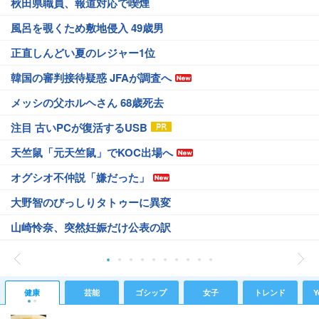
秋田県職員、報道対応で喫煙
風呂を覗くため敷地侵入 49歳男
正直しんどい夏のレジャー1位
韓国の審判接待疑惑 JFAが調査へ
メッシの父ホルヘさん 68歳死去
注目 古いPCが復活するUSB
天竺鼠「元天竺鼠」でKOC出場へ
オグシオ不仲説「嫌だった」
大野智のびっしりタトゥーに異変
山崎怜奈、突然妊娠だけ公表の訳
健康
芸能
ゴシップ
女子
トレンド
Y