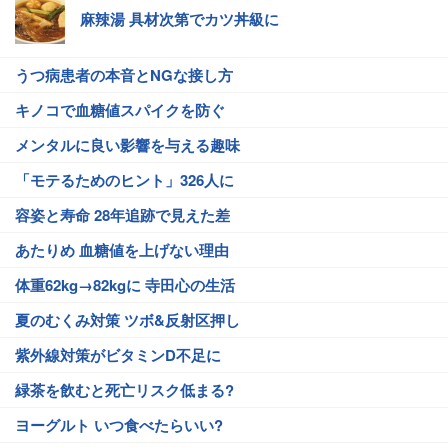
麻辣湯 具材次第でカツ丼級に
うつ病患者の本音とNGな接し方
キノコで血糖値スパイクを防ぐ
メンタルに良い影響を与える趣味
「モテるためのヒント」326人に
容姿と寿命 28年追跡で見えた差
あたりめ 血糖値を上げない理由
体重62kg→82kgに 寺田心の生活
夏のむくみ対策 ツボ&反射区押し
紫外線対策がビタミンD不足に
緑茶を飲むと死亡リスク低まる?
ヨーグルト いつ食べたらいい?