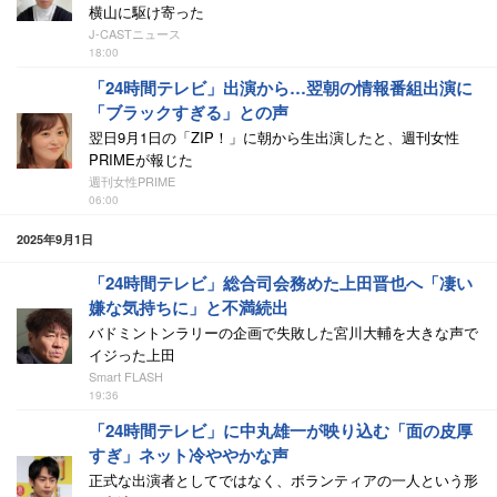
横山に駆け寄った
J-CASTニュース
18:00
「24時間テレビ」出演から…翌朝の情報番組出演に
「ブラックすぎる」との声
翌日9月1日の「ZIP！」に朝から生出演したと、週刊女性
PRIMEが報じた
週刊女性PRIME
06:00
2025年9月1日
「24時間テレビ」総合司会務めた上田晋也へ「凄い
嫌な気持ちに」と不満続出
バドミントンラリーの企画で失敗した宮川大輔を大きな声で
イジった上田
Smart FLASH
19:36
「24時間テレビ」に中丸雄一が映り込む「面の皮厚
すぎ」ネット冷ややかな声
正式な出演者としてではなく、ボランティアの一人という形