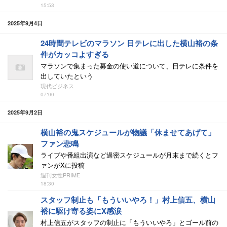
15:53
2025年9月4日
24時間テレビのマラソン 日テレに出した横山裕の条
件がカッコよすぎる
マラソンで集まった募金の使い道について、日テレに条件を
出していたという
現代ビジネス
07:00
2025年9月2日
横山裕の鬼スケジュールが物議「休ませてあげて」
ファン悲鳴
ライブや番組出演など過密スケジュールが月末まで続くとフ
ァンがXに投稿
週刊女性PRIME
18:30
スタッフ制止も「もういいやろ！」村上信五、横山
裕に駆け寄る姿にX感涙
村上信五がスタッフの制止に「もういいやろ」とゴール前の