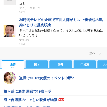
コミ
デイリースポーツ
15:27
24時間テレビの企画で宮川大輔がミス 上田晋也の執
拗いじりに批判噴出
ギネス世界記録を目指す企画で、ミスした宮川大輔を執拗に
いじったそう
女性自身
11:00
次ヘ
主要
国内
海外
IT 経済
ス
盗撮でSEXY女優のイベント中断?
槍ヶ岳に遺体 周辺で19歳不明
海上自衛隊の生々しい映像が物議