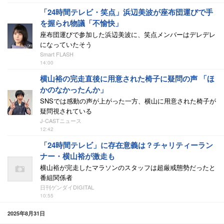
「24時間テレビ・笑点」浜辺美波が座布団運びで手
を握られ物議「不愉快」
座布団運びで参加した浜辺美波に、笑点メンバーはデレデレ
になっていたそう
Smart FLASH
14:00
横山裕の完走直後に用意された椅子に疑問の声 「ほ
かのなかったんか」
SNSでは感動の声が上がった一方、横山に用意された椅子が
疑問視されている
J-CASTニュース
12:42
「24時間テレビ」に存在意義は？チャリティーラン
ナー・横山裕が激走も
横山裕が完走したマラソンのスタッフは超厳戒態勢だったと
番組関係者
日刊ゲンダイDIGITAL
10:55
2025年8月31日