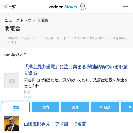
一覧
ニューストップ
>
明電舎
明電舎
『明電舎』に関するニュース記事一覧。トピックスで扱われた注目ニュースを掲載し
ています。
2025年8月26日
「洋上風力発電」に注目集まる 関連銘柄のいまを振
り返る
関連株には強烈な追い風が吹いており、政府は建設を加速さ
せる方針
株探
19:30
主要
国内
海外
IT 経済
ス
山田五郎さん「アド街」で名言