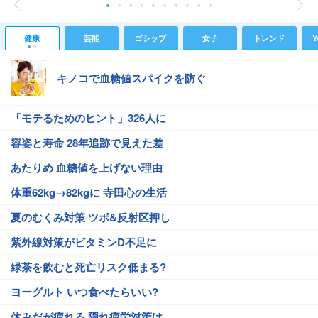
健康
芸能
ゴシップ
女子
トレンド
Y
キノコで血糖値スパイクを防ぐ
「モテるためのヒント」326人に
容姿と寿命 28年追跡で見えた差
あたりめ 血糖値を上げない理由
体重62kg→82kgに 寺田心の生活
夏のむくみ対策 ツボ&反射区押し
紫外線対策がビタミンD不足に
緑茶を飲むと死亡リスク低まる?
ヨーグルト いつ食べたらいい?
休みだが疲れる 隠れ疲労対策は