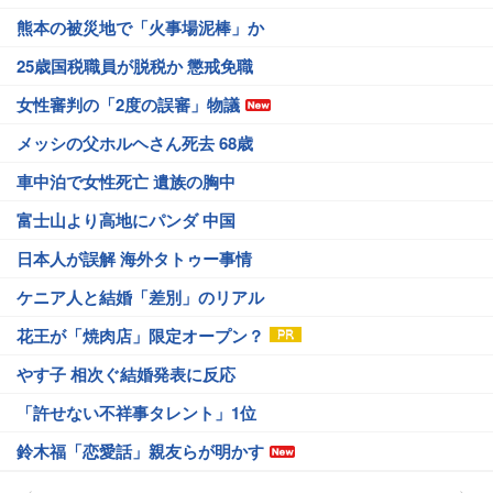
熊本の被災地で「火事場泥棒」か
25歳国税職員が脱税か 懲戒免職
女性審判の「2度の誤審」物議
メッシの父ホルヘさん死去 68歳
車中泊で女性死亡 遺族の胸中
富士山より高地にパンダ 中国
日本人が誤解 海外タトゥー事情
ケニア人と結婚「差別」のリアル
花王が「焼肉店」限定オープン？
やす子 相次ぐ結婚発表に反応
「許せない不祥事タレント」1位
鈴木福「恋愛話」親友らが明かす