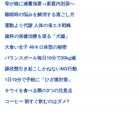
母が娘に減量強要→家庭内別居へ
睡眠時の悩みを解消する過ごし方
運動より代謝 人体の省エネ戦略
歯科の保健治療を巡る「大嘘」
大食い女子 46キロ体型の秘密
バランスボール毎日10分で20kg減
躁状態引き起こしかねないNG行動
1日10分で手軽に「ひざ痛対策」
キウイを食べる際の3つの注意点
コーヒー 朝すぐ飲むのはダメ?