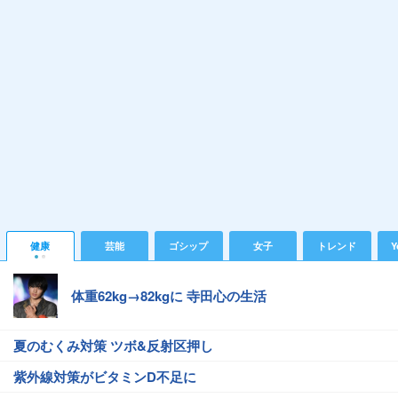
健康
芸能
ゴシップ
女子
トレンド
Y
体重62kg→82kgに 寺田心の生活
夏のむくみ対策 ツボ&反射区押し
紫外線対策がビタミンD不足に