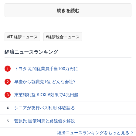
続きを読む
#IT 経済ニュース
#経済総合ニュース
経済ニュースランキング
トヨタ 期間従業員手当100万円に
1
早慶から就職先1位 どんな会社?
2
東芝純利益 KIOXIA効果で4兆円超
3
シニアが夜行バス利用 体験語る
4
菅原氏 国債利息と路線価を解説
5
経済ニュースランキングをもっと見る