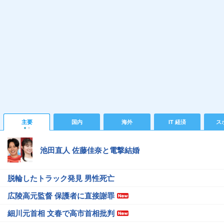
主要
国内
海外
IT 経済
ス
池田直人 佐藤佳奈と電撃結婚
脱輪したトラック発見 男性死亡
広陵高元監督 保護者に直接謝罪
細川元首相 文春で高市首相批判