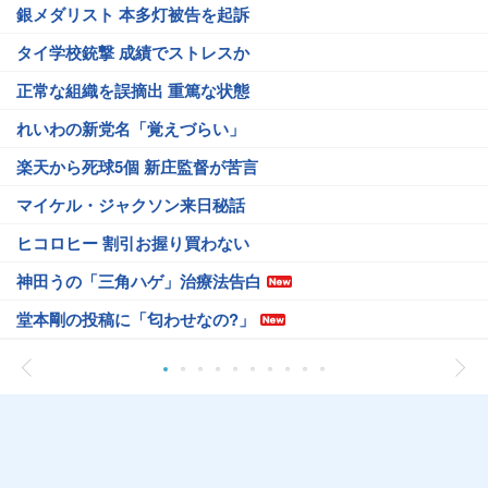
銀メダリスト 本多灯被告を起訴
タイ学校銃撃 成績でストレスか
正常な組織を誤摘出 重篤な状態
れいわの新党名「覚えづらい」
楽天から死球5個 新庄監督が苦言
マイケル・ジャクソン来日秘話
ヒコロヒー 割引お握り買わない
神田うの「三角ハゲ」治療法告白
堂本剛の投稿に「匂わせなの?」