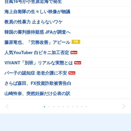
台風16号が小笠原近海で発生
海上自衛隊の生々しい映像が物議
教員の性暴力 止まらないワケ
韓国の審判接待疑惑 JFAが調査へ
藤原竜也、「労務改善」アピール
人気YouTuber 白ビキニ加工否定
VIVANT「別班」リアルな実態とは
パー子の認知症 老老介護に不安
さらば森田、FX投資詐欺被害告白
山崎怜奈、突然妊娠だけ公表の訳