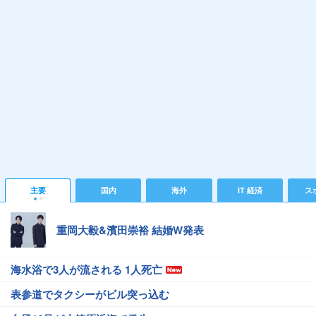
主要
国内
海外
IT 経済
ス
重岡大毅&濱田崇裕 結婚W発表
海水浴で3人が流される 1人死亡
表参道でタクシーがビル突っ込む