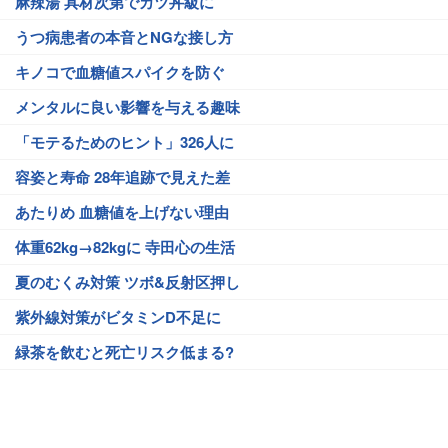
麻辣湯 具材次第でカツ丼級に
うつ病患者の本音とNGな接し方
キノコで血糖値スパイクを防ぐ
メンタルに良い影響を与える趣味
「モテるためのヒント」326人に
容姿と寿命 28年追跡で見えた差
あたりめ 血糖値を上げない理由
体重62kg→82kgに 寺田心の生活
夏のむくみ対策 ツボ&反射区押し
紫外線対策がビタミンD不足に
緑茶を飲むと死亡リスク低まる?