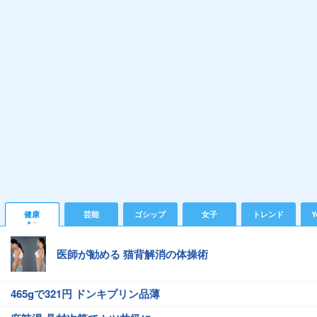
健康
芸能
ゴシップ
女子
トレンド
Y
医師が勧める 猫背解消の体操術
465gで321円 ドンキプリン品薄