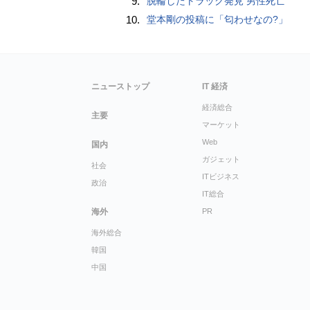
9.
脱輪したトラック発見 男性死亡
10.
堂本剛の投稿に「匂わせなの?」
ニューストップ
IT 経済
経済総合
主要
マーケット
Web
国内
ガジェット
社会
ITビジネス
政治
IT総合
海外
PR
海外総合
韓国
中国