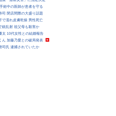
 手術中の医師が患者を守る
寿司 閉店間際の大盛り話題
汗で濡れ皮膚乾燥 男性死亡
で銃乱射 祖父母も殺害か
優太 10代女性との結婚報告
くん 加藤乃愛との破局発表
啓司氏 逮捕されていたか