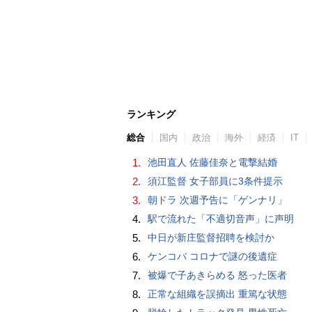
ランキング
総合
国内
政治
海外
経済
IT
1.
池田直人 佐藤佳奈と電撃結婚
2.
須江監督 女子部員に3条件提示
3.
朝ドラ 次週予告に「ゲンナリ」
4.
駅で流れた「不適切音声」に声明
5.
中日が新庄監督招聘を検討か
6.
ケンコバ コロナで謎の後遺症
7.
被爆で子あきらめる 怒った医者
8.
正常な組織を誤摘出 重篤な状態