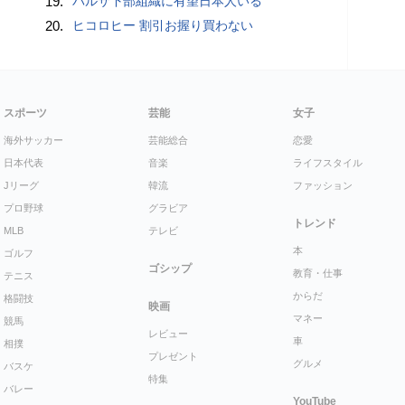
19.
バルサ下部組織に有望日本人いる
20.
ヒコロヒー 割引お握り買わない
スポーツ
芸能
女子
海外サッカー
芸能総合
恋愛
日本代表
音楽
ライフスタイル
Jリーグ
韓流
ファッション
プロ野球
グラビア
トレンド
MLB
テレビ
本
ゴルフ
ゴシップ
教育・仕事
テニス
からだ
格闘技
映画
マネー
競馬
レビュー
車
相撲
プレゼント
グルメ
バスケ
特集
バレー
YouTube