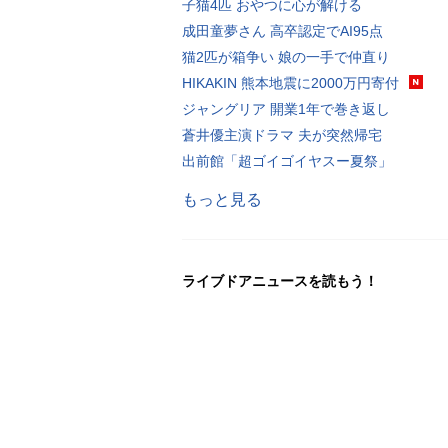
子猫4匹 おやつに心が解ける
成田童夢さん 高卒認定でAI95点
猫2匹が箱争い 娘の一手で仲直り
HIKAKIN 熊本地震に2000万円寄付
ジャングリア 開業1年で巻き返し
蒼井優主演ドラマ 夫が突然帰宅
出前館「超ゴイゴイヤスー夏祭」
もっと見る
ライブドアニュースを読もう！