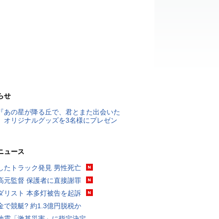
らせ
『あの星が降る丘で、君とまた出会いた
』オリジナルグッズを3名様にプレゼン
ニュース
したトラック発見 男性死亡
高元監督 保護者に直接謝罪
ダリスト 本多灯被告を起訴
金で競艇? 約1.3億円脱税か
地震「激甚災害」に指定決定