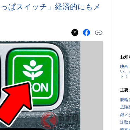
葉っぱスイッチ」経済的にもメ
お知
映画
い。
ト！
主要
脱輪
広陵
銀メ
詐取
熊本