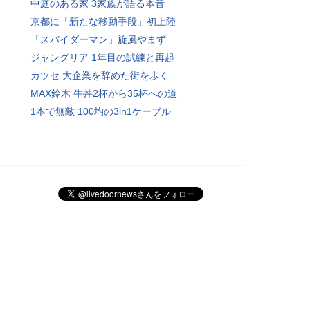
中庭のある家 3家族が語る本音
京都に「新たな移動手段」初上陸
「スパイダーマン」旋風やまず
ジャングリア 1年目の試練と再起
カツセ 大企業を辞めた街を歩く
MAX鈴木 牛丼2杯から35杯への道
1本で無敵 100均の3in1ケーブル