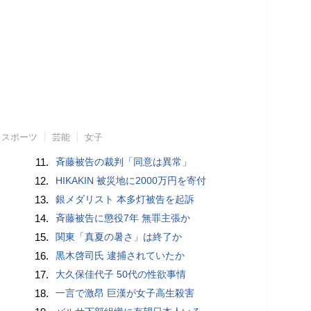
スポーツ
芸能
女子
11.
斉藤被告の裁判「同意は異常」
12.
HIKAKIN 被災地に2000万円を寄付
13.
銀メダリスト 本多灯被告を起訴
14.
斉藤被告に懲役7年 無罪主張か
15.
関東「真夏の暑さ」は終了か
16.
黒木啓司氏 逮捕されていたか
17.
大久保佳代子 50代の性欲事情
18.
一言で激昂 巨漢が女子高生殺害