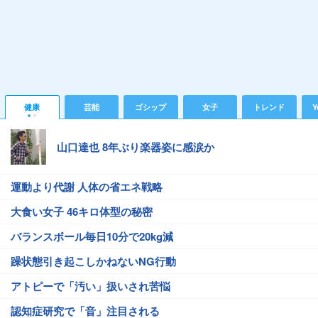
健康
芸能
ゴシップ
女子
トレンド
Y
山口達也 8年ぶり楽器姿に感涙か
運動より代謝 人体の省エネ戦略
大食い女子 46キロ体型の秘密
バランスボール毎日10分で20kg減
躁状態引き起こしかねないNG行動
アトピーで「汚い」扱いされ苦悩
認知症研究で「音」注目される