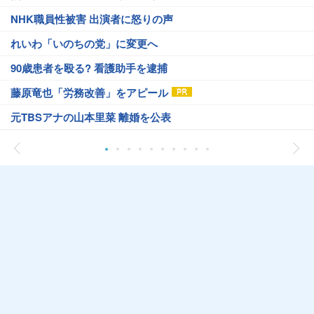
NHK職員性被害 出演者に怒りの声
れいわ「いのちの党」に変更へ
90歳患者を殴る? 看護助手を逮捕
藤原竜也「労務改善」をアピール
元TBSアナの山本里菜 離婚を公表