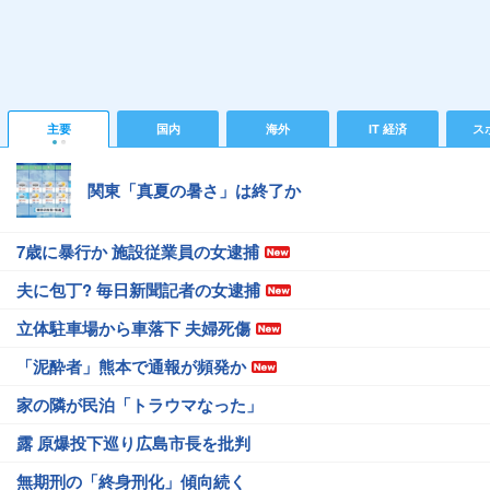
主要
国内
海外
IT 経済
ス
関東「真夏の暑さ」は終了か
7歳に暴行か 施設従業員の女逮捕
夫に包丁? 毎日新聞記者の女逮捕
立体駐車場から車落下 夫婦死傷
「泥酔者」熊本で通報が頻発か
家の隣が民泊「トラウマなった」
露 原爆投下巡り広島市長を批判
無期刑の「終身刑化」傾向続く