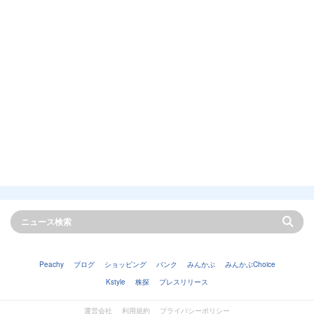
Peachy
ブログ
ショッピング
バンク
みんかぶ
みんかぶChoice
Kstyle
株探
プレスリリース
運営会社
利用規約
プライバシーポリシー