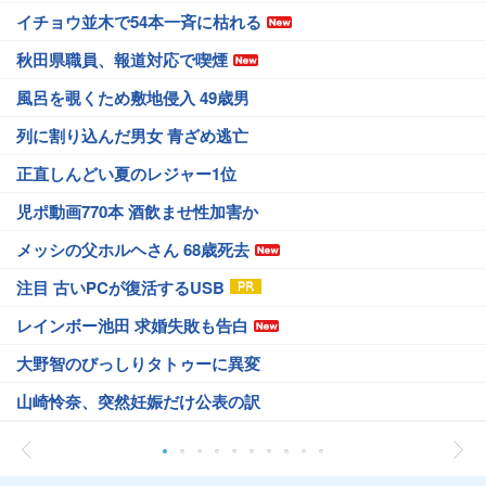
イチョウ並木で54本一斉に枯れる
秋田県職員、報道対応で喫煙
風呂を覗くため敷地侵入 49歳男
列に割り込んだ男女 青ざめ逃亡
正直しんどい夏のレジャー1位
児ポ動画770本 酒飲ませ性加害か
メッシの父ホルヘさん 68歳死去
注目 古いPCが復活するUSB
レインボー池田 求婚失敗も告白
大野智のびっしりタトゥーに異変
山崎怜奈、突然妊娠だけ公表の訳