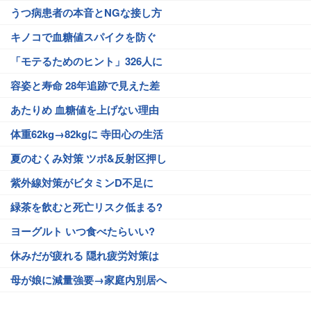
うつ病患者の本音とNGな接し方
キノコで血糖値スパイクを防ぐ
「モテるためのヒント」326人に
容姿と寿命 28年追跡で見えた差
あたりめ 血糖値を上げない理由
体重62kg→82kgに 寺田心の生活
夏のむくみ対策 ツボ&反射区押し
紫外線対策がビタミンD不足に
緑茶を飲むと死亡リスク低まる?
ヨーグルト いつ食べたらいい?
休みだが疲れる 隠れ疲労対策は
母が娘に減量強要→家庭内別居へ