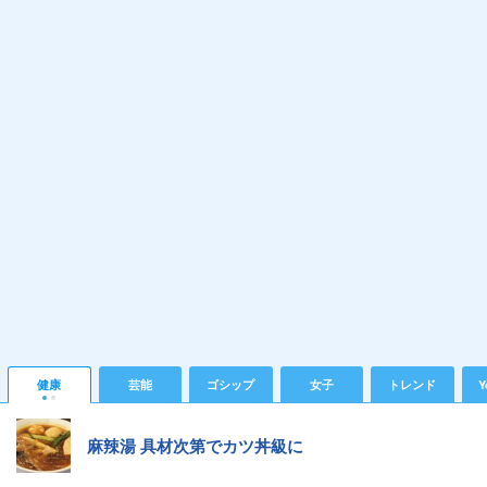
健康
芸能
ゴシップ
女子
トレンド
Y
麻辣湯 具材次第でカツ丼級に