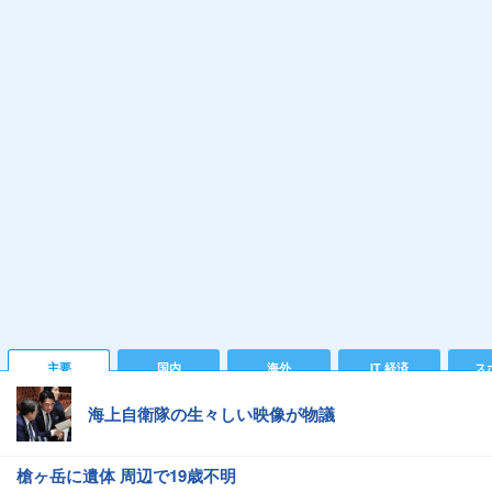
主要
国内
海外
IT 経済
ス
海上自衛隊の生々しい映像が物議
槍ヶ岳に遺体 周辺で19歳不明