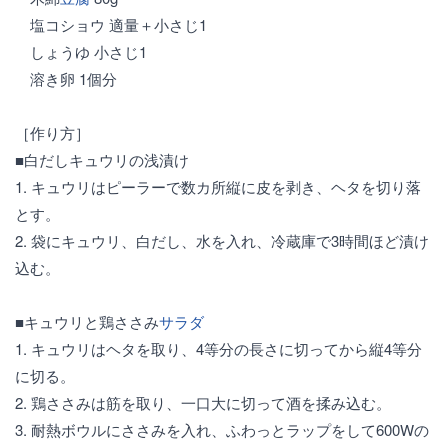
塩コショウ 適量＋小さじ1
しょうゆ 小さじ1
溶き卵 1個分
［作り方］
■白だしキュウリの浅漬け
1. キュウリはピーラーで数カ所縦に皮を剥き、ヘタを切り落
とす。
2. 袋にキュウリ、白だし、水を入れ、冷蔵庫で3時間ほど漬け
込む。
■キュウリと鶏ささみ
サラダ
1. キュウリはヘタを取り、4等分の長さに切ってから縦4等分
に切る。
2. 鶏ささみは筋を取り、一口大に切って酒を揉み込む。
3. 耐熱ボウルにささみを入れ、ふわっとラップをして600Wの