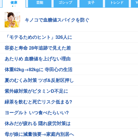
健康
芸能
ゴシップ
女子
トレンド
Y
キノコで血糖値スパイクを防ぐ
「モテるためのヒント」326人に
容姿と寿命 28年追跡で見えた差
あたりめ 血糖値を上げない理由
体重62kg→82kgに 寺田心の生活
夏のむくみ対策 ツボ&反射区押し
紫外線対策がビタミンD不足に
緑茶を飲むと死亡リスク低まる?
ヨーグルト いつ食べたらいい?
休みだが疲れる 隠れ疲労対策は
母が娘に減量強要→家庭内別居へ