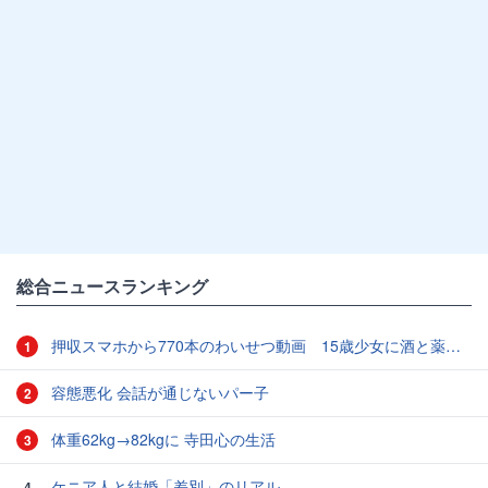
総合ニュースランキング
押収スマホから770本のわいせつ動画 15歳少女に酒と薬飲ませ性的暴行か 54歳男を再逮捕 「薬もありますよ」とSNSで誘い出し
1
容態悪化 会話が通じないパー子
2
体重62kg→82kgに 寺田心の生活
3
ケニア人と結婚「差別」のリアル
4