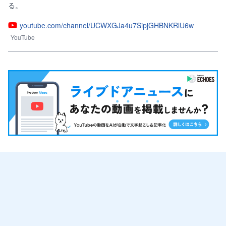
る。
youtube.com/channel/UCWXGJa4u7SipjGHBNKRlU6w
YouTube