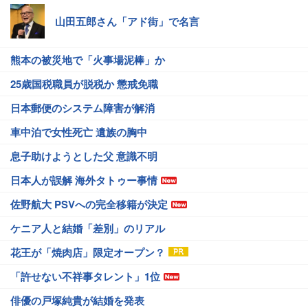
山田五郎さん「アド街」で名言
熊本の被災地で「火事場泥棒」か
25歳国税職員が脱税か 懲戒免職
日本郵便のシステム障害が解消
車中泊で女性死亡 遺族の胸中
息子助けようとした父 意識不明
日本人が誤解 海外タトゥー事情
佐野航大 PSVへの完全移籍が決定
ケニア人と結婚「差別」のリアル
花王が「焼肉店」限定オープン？
「許せない不祥事タレント」1位
俳優の戸塚純貴が結婚を発表