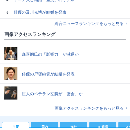
俳優の及川光博が結婚を発表
5
総合ニュースランキングをもっと見る
画像アクセスランキング
森喜朗氏の「影響力」が減退か
俳優の戸塚純貴が結婚を発表
巨人のベテラン左腕が「密会」か
画像アクセスランキングをもっと見る
主要
国内
海外
IT 経済
ス