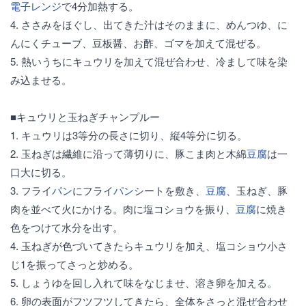
電子レンジ
で4分加熱する。
4. ささみをほぐし、出てきた汁はそのままに、めんつゆ、に
んにくチューブ、豆板醤、お酢、ゴマを加えて混ぜる。
5. 熱いうちにキュウリを加えて混ぜ合わせ、冷まして味を染
み込ませる。
■キュウリと玉ねぎチャンプルー
1. キュウリは3等分の長さに切り、縦4等分に切る。
2. 玉ねぎは繊維に沿って薄切りに、豚こま肉と木綿
豆腐
は一
口大に切る。
3. フライ
パン
にフライ
パン
シートを敷き、
豆腐
、玉ねぎ、豚
肉を並べて火にかける。肉に塩コショウを振り、
豆腐
に焼き
色をつけて水分を出す。
4. 玉ねぎが色づいてきたらキュウリを加え、塩コショウ小さ
じ1を振ってさっと炒める。
5. しょうゆを回し入れて味をなじませ、溶き卵を加える。
6. 卵の表面がフツフツしてきたら、全体をさっと混ぜ合わせ