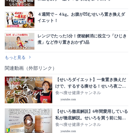
４週間で－４kg。お腹が凹むせいろ置き換えダ
イエット！
レンジでたった5分！便秘解消に役立つ「ひじき
煮」など作り置きおかず3品
もっと見る
関連動画（外部リンク）
【せいろダイエット】一食置き換えだ
けで、するする痩せる！せいろ夜ごは
んレシピ3品
食べ痩せ健康チャンネル
youtube.com
【せいろ徹底解説】6年間愛用している
私が徹底解説。せいろを買う前に知り
たい5つのこと。せいろの大きさ、選び
食べ痩せ健康チャンネル
方、収納場所、手入れ方法を徹底解
youtube.com