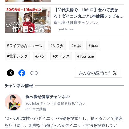
説！蒸篭
【50代夫婦で－10キロ】食べて痩せ
る！ダイコン丸ごと1本健康レシピ&作
り置き4品。簡単にできる和定食！
食べ痩せ健康チャンネル
youtube.com
#ライフ総合ニュース
#サラダ
#豆腐
#食卓
#電子レンジ
#パン
#ストレス
#YouTube
みんなの感想は？
チャンネル情報
食べ痩せ健康チャンネル
YouTube チャンネル登録者数 8.11万人
522 本の動画
40～60代女性へのダイエット指導を得意とし、食べることで健康
を取り戻し、無理なく続けられるダイエット方法を提案してい