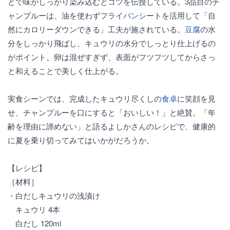
とで味がしっかり染み込むとコツを伝授している。3品目のチ
ャンプルーは、油を使わずフライ
パン
シートを活用して「自
然にカロリーダウンできる」工夫が施されている。
豆腐
の水
分をしっかり飛ばし、キュウリの水分でしっとり仕上げるの
がポイント。卵は混ぜすぎず、表面がフツフツしてからさっ
と和えることで美しく仕上がる。
実食シーンでは、完成したキュウリ尽くしの
食卓
に笑顔を見
せ、チャンプルーを口にすると「おいしい！」と絶賛。「年
齢を理由に諦めない」と語るよしかさんのレシピで、健康的
に夏を乗り切ってみてはいかがだろうか。
【レシピ】
［材料］
・白だしキュウリの浅漬け
キュウリ 4本
白だし 120ml