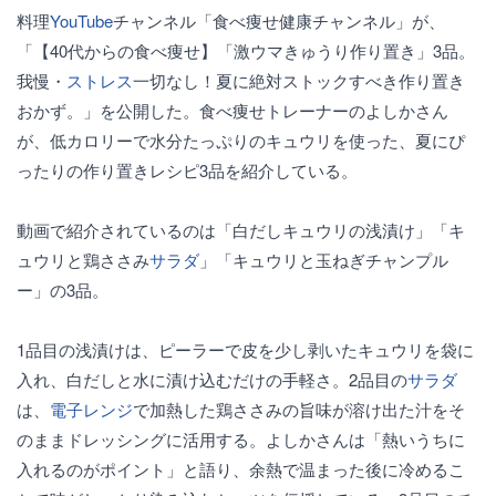
料理
YouTube
チャンネル「食べ痩せ健康チャンネル」が、
「【40代からの食べ痩せ】「激ウマきゅうり作り置き」3品。
我慢・
ストレス
一切なし！夏に絶対ストックすべき作り置き
おかず。」を公開した。食べ痩せトレーナーのよしかさん
が、低カロリーで水分たっぷりのキュウリを使った、夏にぴ
ったりの作り置きレシピ3品を紹介している。
動画で紹介されているのは「白だしキュウリの浅漬け」「キ
ュウリと鶏ささみ
サラダ
」「キュウリと玉ねぎチャンプル
ー」の3品。
1品目の浅漬けは、ピーラーで皮を少し剥いたキュウリを袋に
入れ、白だしと水に漬け込むだけの手軽さ。2品目の
サラダ
は、
電子レンジ
で加熱した鶏ささみの旨味が溶け出た汁をそ
のままドレッシングに活用する。よしかさんは「熱いうちに
入れるのがポイント」と語り、余熱で温まった後に冷めるこ