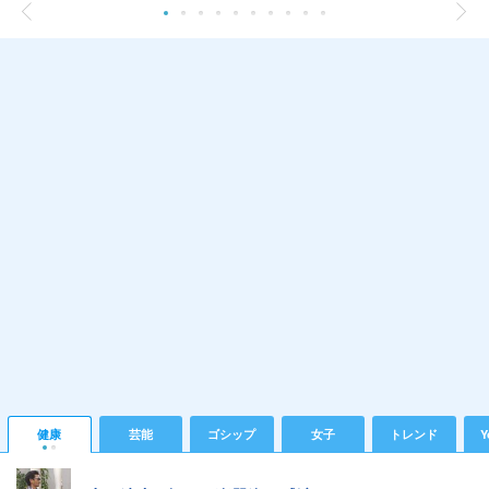
健康
芸能
ゴシップ
女子
トレンド
Y