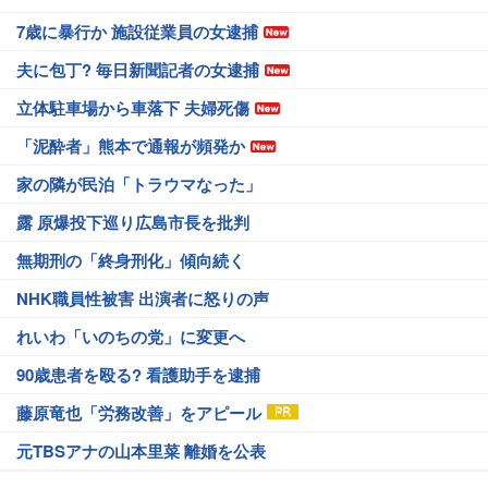
7歳に暴行か 施設従業員の女逮捕
夫に包丁? 毎日新聞記者の女逮捕
立体駐車場から車落下 夫婦死傷
「泥酔者」熊本で通報が頻発か
家の隣が民泊「トラウマなった」
露 原爆投下巡り広島市長を批判
無期刑の「終身刑化」傾向続く
NHK職員性被害 出演者に怒りの声
れいわ「いのちの党」に変更へ
90歳患者を殴る? 看護助手を逮捕
藤原竜也「労務改善」をアピール
元TBSアナの山本里菜 離婚を公表