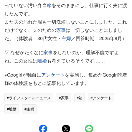
っていない汚い弁当
箱
をそのままにし、仕事に行く夫に渡
したんです。
また夫の汚れた服も一切洗濯しないことにしました。これ
だけでなく、夫のための
家事
は一切しないことにしまし
た」（体験者：30代女性・
主婦
／回答時期：2025年8月）
▽ なぜかたくなに
家事
をしないのか、理解不能ですよ
ね。この女性は
離婚
も考えているそうです……。
※Googirlが独自に
アンケート
を実施し、集めたGoogirl読者
様の体験談をもとに記事化しています。
#ライフスタイルニュース
#家事
#箱
#アンケート
#離婚
#主婦