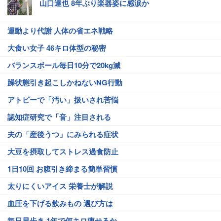
山口達也 8年ぶり楽器姿に感涙か
運動より代謝 人体の省エネ戦略
大食い女子 46キロ体型の秘密
バランスボール毎日10分で20kg減
躁状態引き起こしかねないNG行動
アトピーで「汚い」扱いされ苦悩
認知症研究で「音」注目される
夫の「産後うつ」にみられる症状
大豆を摂取してストレス過食防止
1日10回 お腹引き締まる簡単習慣
太りにくいアイス 栄養士が解説
血圧を下げる飲みもの 選び方は
毎日早歩き 1年で何キロ痩せるか