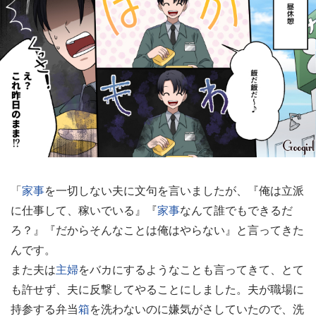
「
家事
を一切しない夫に文句を言いましたが、『俺は立派
に仕事して、稼いでいる』『
家事
なんて誰でもできるだ
ろ？』『だからそんなことは俺はやらない』と言ってきた
んです。
また夫は
主婦
をバカにするようなことも言ってきて、とて
も許せず、夫に反撃してやることにしました。夫が職場に
持参する弁当
箱
を洗わないのに嫌気がさしていたので、洗