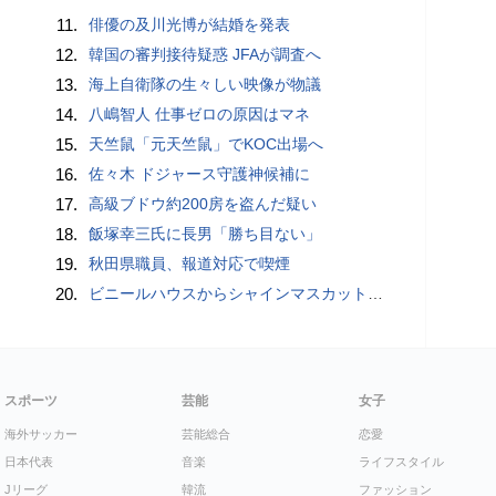
11.
俳優の及川光博が結婚を発表
12.
韓国の審判接待疑惑 JFAが調査へ
13.
海上自衛隊の生々しい映像が物議
14.
八嶋智人 仕事ゼロの原因はマネ
15.
天竺鼠「元天竺鼠」でKOC出場へ
16.
佐々木 ドジャース守護神候補に
17.
高級ブドウ約200房を盗んだ疑い
18.
飯塚幸三氏に長男「勝ち目ない」
19.
秋田県職員、報道対応で喫煙
20.
ビニールハウスからシャインマスカット約200房を盗んだ疑い ネットで販売か 無職の男（42）逮捕 岡山県警
スポーツ
芸能
女子
海外サッカー
芸能総合
恋愛
日本代表
音楽
ライフスタイル
Jリーグ
韓流
ファッション