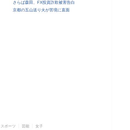
さらば森田、FX投資詐欺被害告白
京都の五山送り火が苦境に直面
スポーツ
芸能
女子