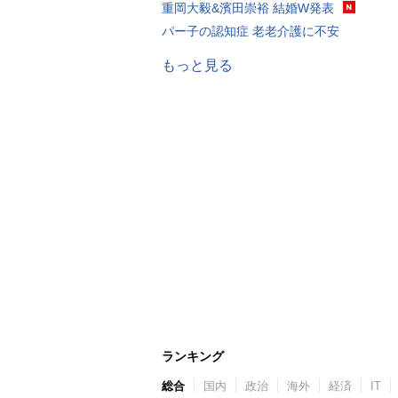
重岡大毅&濱田崇裕 結婚W発表
パー子の認知症 老老介護に不安
もっと見る
ランキング
総合
国内
政治
海外
経済
IT