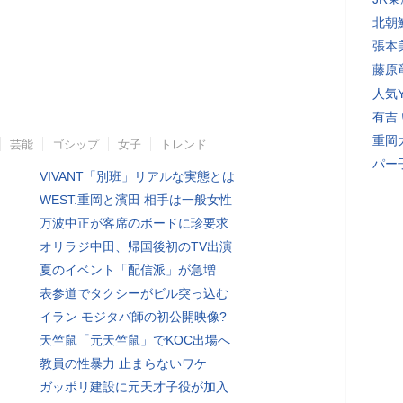
北朝
張本
藤原
人気Y
有吉
重岡
芸能
ゴシップ
女子
トレンド
パー
VIVANT「別班」リアルな実態とは
WEST.重岡と濱田 相手は一般女性
万波中正が客席のボードに珍要求
オリラジ中田、帰国後初のTV出演
夏のイベント「配信派」が急増
表参道でタクシーがビル突っ込む
イラン モジタバ師の初公開映像?
天竺鼠「元天竺鼠」でKOC出場へ
教員の性暴力 止まらないワケ
ガッポリ建設に元天才子役が加入