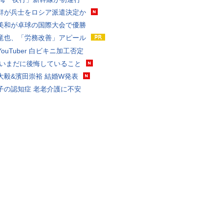
鮮が兵士をロシア派遣決定か
美和が卓球の国際大会で優勝
竜也、「労務改善」アピール
ouTuber 白ビキニ加工否定
 いまだに後悔していること
大毅&濱田崇裕 結婚W発表
子の認知症 老老介護に不安