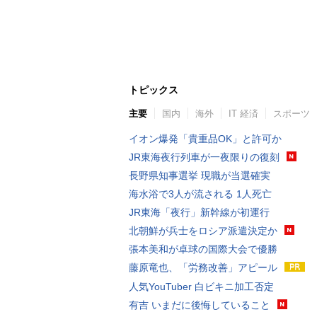
トピックス
主要
国内
海外
IT 経済
スポーツ
イオン爆発「貴重品OK」と許可か
JR東海夜行列車が一夜限りの復刻
長野県知事選挙 現職が当選確実
海水浴で3人が流される 1人死亡
JR東海「夜行」新幹線が初運行
北朝鮮が兵士をロシア派遣決定か
張本美和が卓球の国際大会で優勝
藤原竜也、「労務改善」アピール
人気YouTuber 白ビキニ加工否定
有吉 いまだに後悔していること