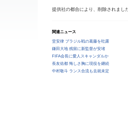
提供社の都合により、削除されまし
関連ニュース
堂安律 ブラジル戦の葛藤を吐露
鎌田大地 残留に新監督が安堵
FIFA会長に愛人スキャンダルか
長友佑都 悔しさ胸に現役を継続
中村敬斗 ランス合流も去就未定