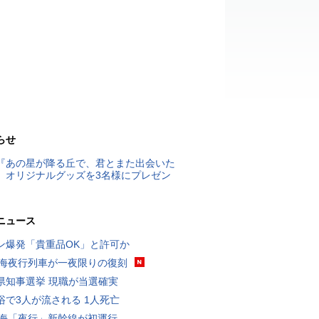
らせ
『あの星が降る丘で、君とまた出会いた
』オリジナルグッズを3名様にプレゼン
ニュース
ン爆発「貴重品OK」と許可か
東海夜行列車が一夜限りの復刻
県知事選挙 現職が当選確実
浴で3人が流される 1人死亡
東海「夜行」新幹線が初運行