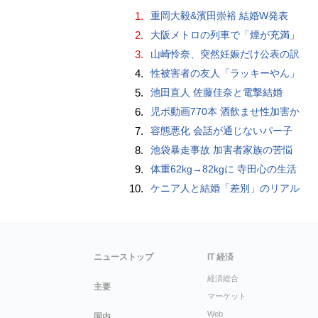
1.
重岡大毅&濱田崇裕 結婚W発表
2.
大阪メトロの列車で「煙が充満」
3.
山崎怜奈、突然妊娠だけ公表の訳
4.
性被害者の友人「ラッキーやん」
5.
池田直人 佐藤佳奈と電撃結婚
6.
児ポ動画770本 酒飲ませ性加害か
7.
容態悪化 会話が通じないパー子
8.
池袋暴走事故 加害者家族の苦悩
9.
体重62kg→82kgに 寺田心の生活
10.
ケニア人と結婚「差別」のリアル
ニューストップ
IT 経済
経済総合
主要
マーケット
Web
国内