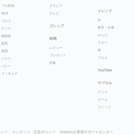
プロ野球
グラビア
トレンド
MLB
テレビ
本
ゴルフ
ゴシップ
教育・仕事
テニス
からだ
格闘技
映画
マネー
競馬
レビュー
車
相撲
プレゼント
グルメ
バスケ
特集
バレー
YouTube
フィギュア
サブカル
アニメ
ゲーム
コミック
リシー
コンテンツ・広告ポリシー
livedoorお客様サポートセンター