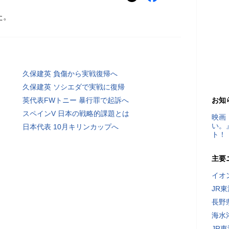
た。
久保建英 負傷から実戦復帰へ
久保建英 ソシエダで実戦に復帰
英代表FWトニー 暴行罪で起訴へ
お知
スペインV 日本の戦略的課題とは
映画
い。
日本代表 10月キリンカップへ
ト！
主要
イオ
JR
長野
海水
JR