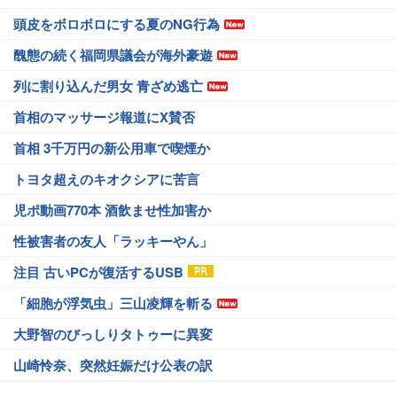
頭皮をボロボロにする夏のNG行為
醜態の続く福岡県議会が海外豪遊
列に割り込んだ男女 青ざめ逃亡
首相のマッサージ報道にX賛否
首相 3千万円の新公用車で喫煙か
トヨタ超えのキオクシアに苦言
児ポ動画770本 酒飲ませ性加害か
性被害者の友人「ラッキーやん」
注目 古いPCが復活するUSB
「細胞が浮気虫」三山凌輝を斬る
大野智のびっしりタトゥーに異変
山崎怜奈、突然妊娠だけ公表の訳