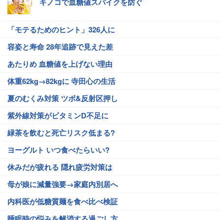
キノコで血糖値スパイクを防ぐ
「モテるためのヒント」326人に
容姿と寿命 28年追跡で見えた差
あたりめ 血糖値を上げない理由
体重62kg→82kgに 寺田心の生活
夏のむくみ対策 ツボ&反射区押し
紫外線対策がビタミンD不足に
緑茶を飲むと死亡リスク低まる?
ヨーグルト いつ食べたらいい?
休みだが疲れる 隠れ疲労対策は
母が娘に減量強要→家庭内別居へ
内科医が低糖質麺を食べ比べ検証
睡眠時の悩みを解消する過ごし方