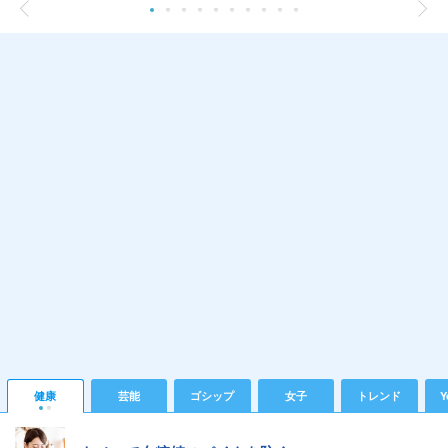
健康
芸能
ゴシップ
女子
トレンド
Y