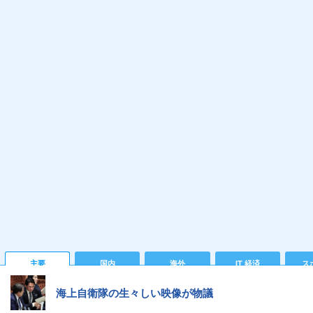
主要
国内
海外
IT 経済
ス
海上自衛隊の生々しい映像が物議