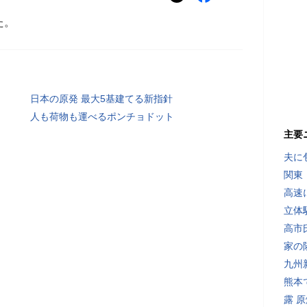
た。
日本の原発 最大5基建てる新指針
人も荷物も運べるポンチョドット
主要
夫に
関東
高速
立体
高市
家の
九州
熊本
露 