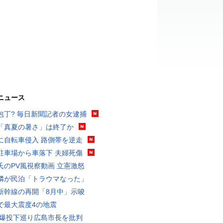
ニュース
包丁? 毎日新聞記者の女逮捕
「真夏の暑さ」は終了か
に自転車侵入 路側帯を逆走
駐車場から車落下 夫婦死傷
氏のPV風視察動画 立憲激怒
隣が民泊「トラウマなった」
新幹線の再開「8月中」示唆
で最大震度4の地震
原爆投下巡り広島市長を批判