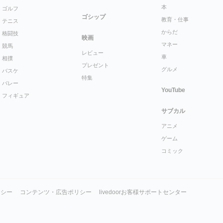
本
ゴルフ
ゴシップ
教育・仕事
テニス
からだ
格闘技
映画
マネー
競馬
レビュー
車
相撲
プレゼント
グルメ
バスケ
特集
バレー
YouTube
フィギュア
サブカル
アニメ
ゲーム
コミック
リシー
コンテンツ・広告ポリシー
livedoorお客様サポートセンター