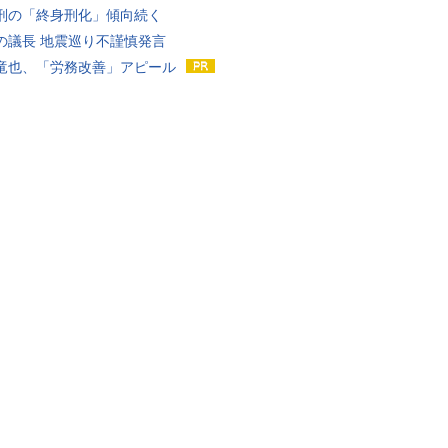
刑の「終身刑化」傾向続く
の議長 地震巡り不謹慎発言
竜也、「労務改善」アピール