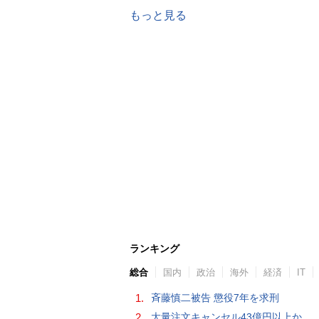
もっと見る
ランキング
総合
国内
政治
海外
経済
IT
1.
斉藤慎二被告 懲役7年を求刑
2.
大量注文キャンセル43億円以上か