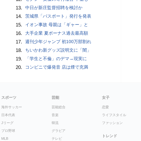
13.
中日が新庄監督招聘を検討か
14.
茨城県「パスポート」発行を発表
15.
イオン事故 母親は「ギャー」と
16.
大手企業 夏ボーナス過去最高額
17.
週刊少年ジャンプ 初100万部割れ
18.
ちいかわ新グッズ説明文に「闇」
19.
「学生と不倫」のデマ→現実に
20.
コンビニで爆発音 店は煙で充満
スポーツ
芸能
女子
海外サッカー
芸能総合
恋愛
日本代表
音楽
ライフスタイル
Jリーグ
韓流
ファッション
プロ野球
グラビア
トレンド
MLB
テレビ