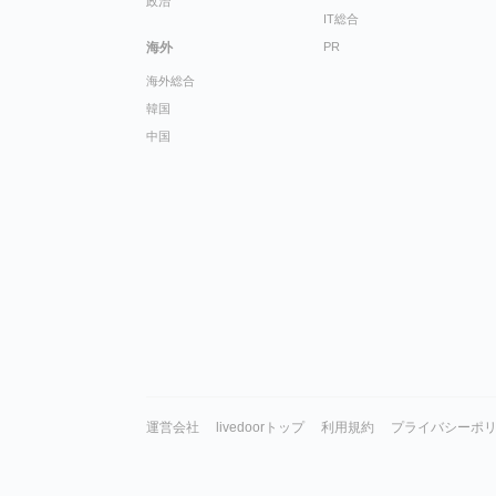
政治
IT総合
海外
PR
海外総合
韓国
中国
運営会社
livedoorトップ
利用規約
プライバシーポ