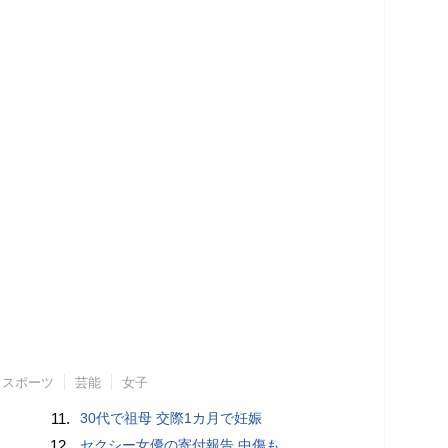
スポーツ
芸能
女子
11.
30代で祖母 交際1カ月で妊娠
12.
セクシー女優の寄付報告 中傷も