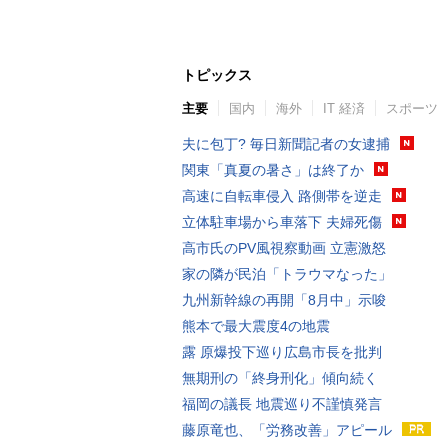
トピックス
主要
国内
海外
IT 経済
スポーツ
夫に包丁? 毎日新聞記者の女逮捕
関東「真夏の暑さ」は終了か
高速に自転車侵入 路側帯を逆走
立体駐車場から車落下 夫婦死傷
高市氏のPV風視察動画 立憲激怒
家の隣が民泊「トラウマなった」
九州新幹線の再開「8月中」示唆
熊本で最大震度4の地震
露 原爆投下巡り広島市長を批判
無期刑の「終身刑化」傾向続く
福岡の議長 地震巡り不謹慎発言
藤原竜也、「労務改善」アピール