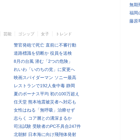
無期
福岡
藤原
芸能
ゴシップ
女子
トレンド
警官発砲で死亡 直前に不審行動
道路標識を切断か 役員を送検
8月の台風 潜む「2つの危険」
れいわ「いのちの党」に変更へ
映画スパイダーマン ソニー最高
レストランで192人食中毒 静岡
夏のボーナス平均 初の100万超え
任天堂 熊本地震被災者へ対応も
女性はねる「無呼吸」治療せず
志らく コア層との溝深まるか
司法試験 受験者のPC不具合247件
北朝鮮 日本海に向け飛翔体発射