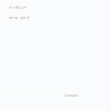
インタビュー
セール・おトク
©
livedoor