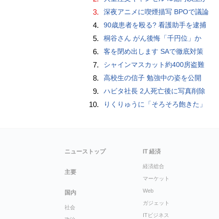
3.
深夜アニメに喫煙描写 BPOで議論
4.
90歳患者を殴る? 看護助手を逮捕
5.
桐谷さん がん後悔「千円位」か
6.
客を閉め出します SAで徹底対策
7.
シャインマスカット約400房盗難
8.
高校生の信子 勉強中の姿を公開
9.
ハビタ社長 2人死亡後に写真削除
10.
りくりゅうに「そろそろ飽きた」
ニューストップ
IT 経済
経済総合
主要
マーケット
Web
国内
ガジェット
社会
ITビジネス