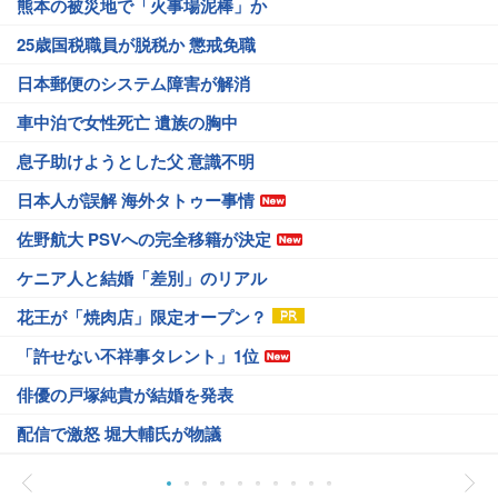
熊本の被災地で「火事場泥棒」か
25歳国税職員が脱税か 懲戒免職
日本郵便のシステム障害が解消
車中泊で女性死亡 遺族の胸中
息子助けようとした父 意識不明
日本人が誤解 海外タトゥー事情
佐野航大 PSVへの完全移籍が決定
ケニア人と結婚「差別」のリアル
花王が「焼肉店」限定オープン？
「許せない不祥事タレント」1位
俳優の戸塚純貴が結婚を発表
配信で激怒 堀大輔氏が物議