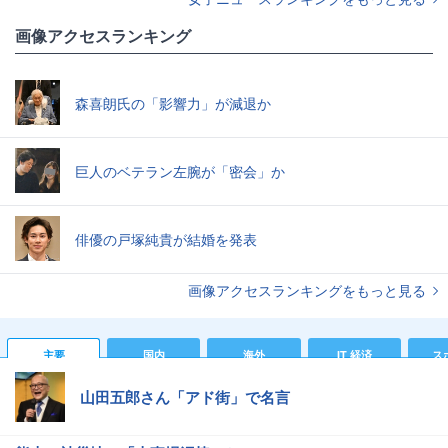
画像アクセスランキング
森喜朗氏の「影響力」が減退か
巨人のベテラン左腕が「密会」か
俳優の戸塚純貴が結婚を発表
画像アクセスランキングをもっと見る
主要
国内
海外
IT 経済
ス
山田五郎さん「アド街」で名言