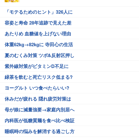
「モテるためのヒント」326人に
容姿と寿命 28年追跡で見えた差
あたりめ 血糖値を上げない理由
体重62kg→82kgに 寺田心の生活
夏のむくみ対策 ツボ&反射区押し
紫外線対策がビタミンD不足に
緑茶を飲むと死亡リスク低まる?
ヨーグルト いつ食べたらいい?
休みだが疲れる 隠れ疲労対策は
母が娘に減量強要→家庭内別居へ
内科医が低糖質麺を食べ比べ検証
睡眠時の悩みを解消する過ごし方