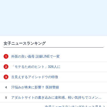
女子ニュースランキング
外面の良い義母 誤爆LINEで一変
1
「モテるためのヒント」326人に
2
古見えするアイシャドウの特徴
3
汗悩みが将来に影響？ 医師警鐘
4
アダルトサイトの書き込みに違和感。軽い気持ちでコメントしてみると…／近畿地方のある場所について（1）
5
女子ニュースランキングをもっと見る