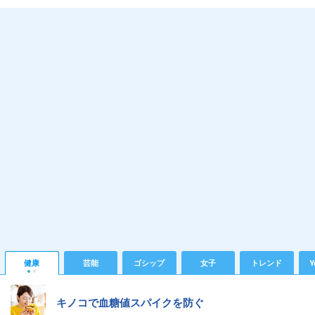
健康
芸能
ゴシップ
女子
トレンド
Y
キノコで血糖値スパイクを防ぐ