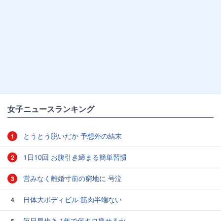
女子ニュースランキング
とうとう脱いだか 予想外の結末
1
1日10回 お腹引き締まる簡単習慣
2
営みなく離婚寸前の窮地に 号泣
3
日体大ボディビル 筋肉半端ない
4
毎日早歩き 1年で何キロ痩せるか
5