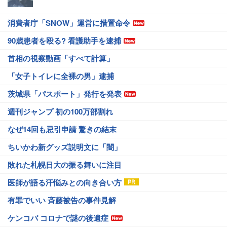
消費者庁「SNOW」運営に措置命令
90歳患者を殴る? 看護助手を逮捕
首相の視察動画「すべて計算」
「女子トイレに全裸の男」逮捕
茨城県「パスポート」発行を発表
週刊ジャンプ 初の100万部割れ
なぜ14回も忌引申請 驚きの結末
ちいかわ新グッズ説明文に「闇」
敗れた札幌日大の振る舞いに注目
医師が語る汗悩みとの向き合い方
有罪でいい 斉藤被告の事件見解
ケンコバ コロナで謎の後遺症