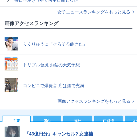
女子ニュースランキングをもっと見る
画像アクセスランキング
りくりゅうに「そろそろ飽きた」
トリプル台風 お盆の天気予想
コンビニで爆発音 店は煙で充満
画像アクセスランキングをもっと見る
主要
国内
海外
IT 経済
ス
「43億円分」キャンセル? 女逮捕