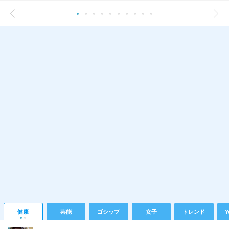
健康
芸能
ゴシップ
女子
トレンド
Y