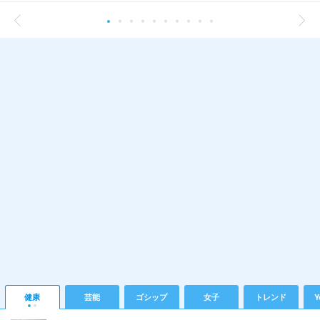
健康
芸能
ゴシップ
女子
トレンド
Y