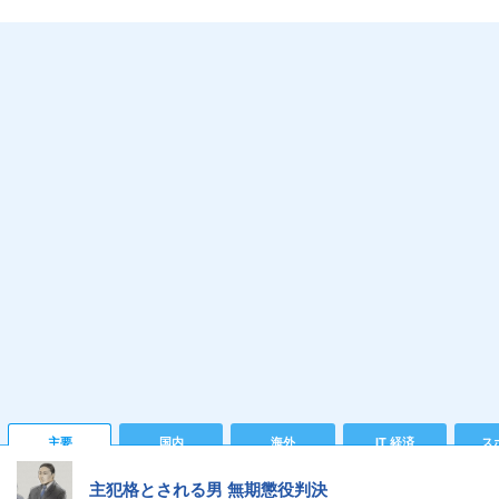
主要
国内
海外
IT 経済
ス
主犯格とされる男 無期懲役判決