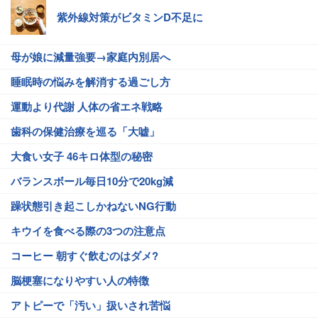
紫外線対策がビタミンD不足に
母が娘に減量強要→家庭内別居へ
睡眠時の悩みを解消する過ごし方
運動より代謝 人体の省エネ戦略
歯科の保健治療を巡る「大嘘」
大食い女子 46キロ体型の秘密
バランスボール毎日10分で20kg減
躁状態引き起こしかねないNG行動
キウイを食べる際の3つの注意点
コーヒー 朝すぐ飲むのはダメ?
脳梗塞になりやすい人の特徴
アトピーで「汚い」扱いされ苦悩