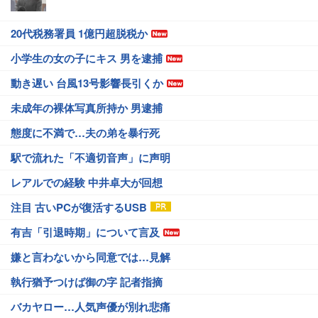
20代税務署員 1億円超脱税か
小学生の女の子にキス 男を逮捕
動き遅い 台風13号影響長引くか
未成年の裸体写真所持か 男逮捕
態度に不満で…夫の弟を暴行死
駅で流れた「不適切音声」に声明
レアルでの経験 中井卓大が回想
注目 古いPCが復活するUSB
有吉「引退時期」について言及
嫌と言わないから同意では…見解
執行猶予つけば御の字 記者指摘
バカヤロー…人気声優が別れ悲痛