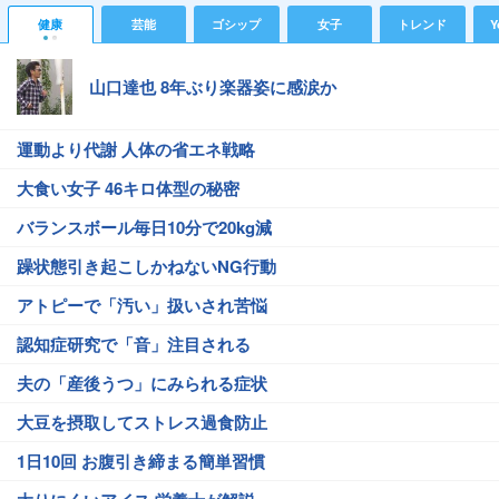
健康
芸能
ゴシップ
女子
トレンド
Y
山口達也 8年ぶり楽器姿に感涙か
運動より代謝 人体の省エネ戦略
大食い女子 46キロ体型の秘密
バランスボール毎日10分で20kg減
躁状態引き起こしかねないNG行動
アトピーで「汚い」扱いされ苦悩
認知症研究で「音」注目される
夫の「産後うつ」にみられる症状
大豆を摂取してストレス過食防止
1日10回 お腹引き締まる簡単習慣