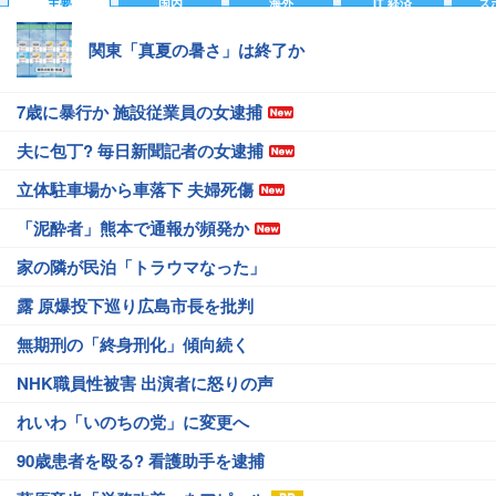
主要
国内
海外
IT 経済
ス
関東「真夏の暑さ」は終了か
7歳に暴行か 施設従業員の女逮捕
夫に包丁? 毎日新聞記者の女逮捕
立体駐車場から車落下 夫婦死傷
「泥酔者」熊本で通報が頻発か
家の隣が民泊「トラウマなった」
露 原爆投下巡り広島市長を批判
無期刑の「終身刑化」傾向続く
NHK職員性被害 出演者に怒りの声
れいわ「いのちの党」に変更へ
90歳患者を殴る? 看護助手を逮捕