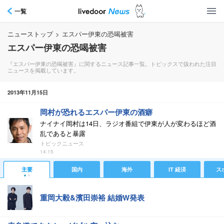
一覧
ニューストップ
>
エスパー伊東の恐喝被害
エスパー伊東の恐喝被害
『エスパー伊東の恐喝被害』に関するニュース記事一覧。トピックスで扱われた注目
ニュースを掲載しています。
2013年11月15日
岡村が恐れるエスパー伊東の酒癖
ナイナイ岡村は14日、ラジオ番組で伊東が人が変わるほど酒
乱であると暴露
トピックニュース
14:15
主要
国内
海外
IT 経済
ス
重岡大毅&濱田崇裕 結婚W発表