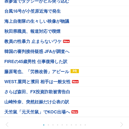
表参道でタクシーがビル突っ込む
台風16号が小笠原近海で発生
海上自衛隊の生々しい映像が物議
秋田県職員、報道対応で喫煙
教員の性暴力 止まらないワケ
韓国の審判接待疑惑 JFAが調査へ
FIREの45歳男性 仕事復帰した訳
藤原竜也、「労務改善」アピール
WEST.重岡と濱田 相手は一般女性
さらば森田、FX投資詐欺被害告白
山崎怜奈、突然妊娠だけ公表の訳
天竺鼠「元天竺鼠」でKOC出場へ