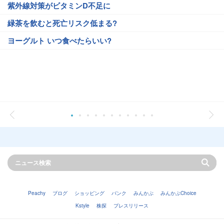
紫外線対策がビタミンD不足に
緑茶を飲むと死亡リスク低まる?
ヨーグルト いつ食べたらいい?
Peachy
ブログ
ショッピング
バンク
みんかぶ
みんかぶChoice
Kstyle
株探
プレスリリース