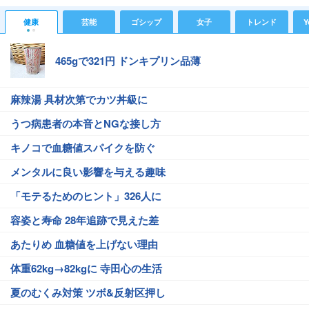
健康
芸能
ゴシップ
女子
トレンド
Y
465gで321円 ドンキプリン品薄
麻辣湯 具材次第でカツ丼級に
うつ病患者の本音とNGな接し方
キノコで血糖値スパイクを防ぐ
メンタルに良い影響を与える趣味
「モテるためのヒント」326人に
容姿と寿命 28年追跡で見えた差
あたりめ 血糖値を上げない理由
体重62kg→82kgに 寺田心の生活
夏のむくみ対策 ツボ&反射区押し