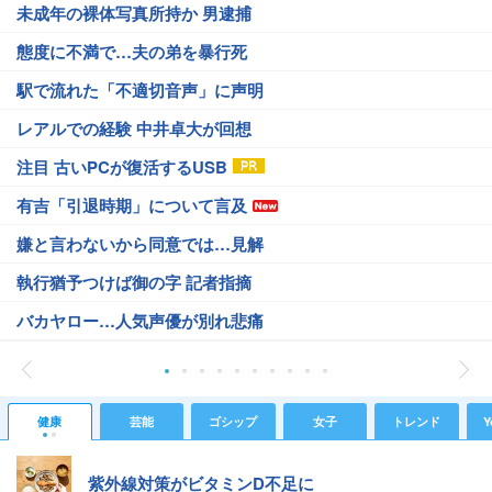
未成年の裸体写真所持か 男逮捕
態度に不満で…夫の弟を暴行死
駅で流れた「不適切音声」に声明
レアルでの経験 中井卓大が回想
注目 古いPCが復活するUSB
有吉「引退時期」について言及
嫌と言わないから同意では…見解
執行猶予つけば御の字 記者指摘
バカヤロー…人気声優が別れ悲痛
健康
芸能
ゴシップ
女子
トレンド
Y
紫外線対策がビタミンD不足に