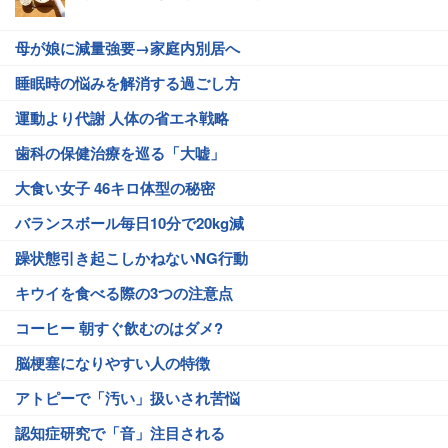
母が娘に減量強要→家庭内別居へ
睡眠時の悩みを解消する過ごし方
運動より代謝 人体の省エネ戦略
歯科の保健治療を巡る「大嘘」
大食い女子 46キロ体型の秘密
バランスボール毎日10分で20kg減
躁状態引き起こしかねないNG行動
キウイを食べる際の3つの注意点
コーヒー 朝すぐ飲むのはダメ?
脳梗塞になりやすい人の特徴
アトピーで「汚い」扱いされ苦悩
認知症研究で「音」注目される