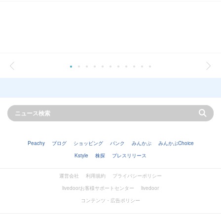
Peachy
ブログ
ショッピング
バンク
みんかぶ
みんかぶChoice
Kstyle
株探
プレスリリース
運営会社
利用規約
プライバシーポリシー
livedoorお客様サポートセンター
livedoor
コンテンツ・広告ポリシー