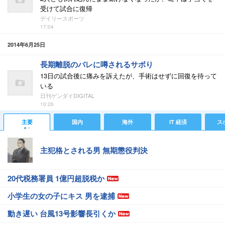
受けて試合に復帰
デイリースポーツ
17:04
2014年6月25日
長期離脱のバレに噂されるサボり
13日の試合後に痛みを訴えたが、手術はせずに回復を待って
いる
日刊ゲンダイDIGITAL
10:26
主要
国内
海外
IT 経済
ス
主犯格とされる男 無期懲役判決
20代税務署員 1億円超脱税か
小学生の女の子にキス 男を逮捕
動き遅い 台風13号影響長引くか