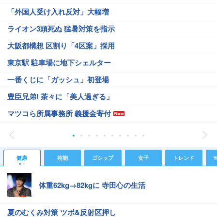
「外国人受け入れ反対」大幅増
ライオン3頭死ぬ 猛暑対策を指示
大阪都構想 区割り「4区案」採用
東京駅 駐車場に地下シェルター
一番くじに「ガッシュ」初登場
豊臣兄弟! 茶々に「美人過ぎる」
マツコら所属事務所 義援金寄付
健康
芸能
ゴシップ
女子
トレンド
Y
体重62kg→82kgに 寺田心の生活
夏のむくみ対策 ツボ&反射区押し