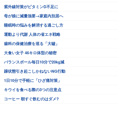
紫外線対策がビタミンD不足に
母が娘に減量強要→家庭内別居へ
睡眠時の悩みを解消する過ごし方
運動より代謝 人体の省エネ戦略
歯科の保健治療を巡る「大嘘」
大食い女子 46キロ体型の秘密
バランスボール毎日10分で20kg減
躁状態引き起こしかねないNG行動
1日10分で手軽に「ひざ痛対策」
キウイを食べる際の3つの注意点
コーヒー 朝すぐ飲むのはダメ?