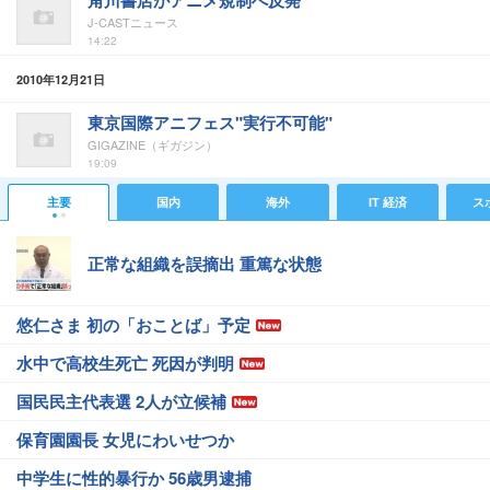
角川書店がアニメ規制へ反発
J-CASTニュース
14:22
2010年12月21日
東京国際アニフェス"実行不可能"
GIGAZINE（ギガジン）
19:09
主要
国内
海外
IT 経済
ス
正常な組織を誤摘出 重篤な状態
悠仁さま 初の「おことば」予定
水中で高校生死亡 死因が判明
国民民主代表選 2人が立候補
保育園園長 女児にわいせつか
中学生に性的暴行か 56歳男逮捕