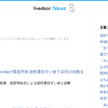
主要
高松
トピックスで扱われた注目ニュースを掲載しています。
90
「女
逃亡
「み
なぜ
o-daiが緊急手術 急性重症すい炎で10月の活動を
医師
はち
急手術後、総胆管結石による急性重症すい炎と診断
我が
寿美
有罪
「あ