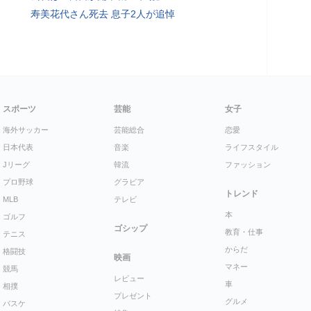
寿美花代さん死去 息子2人が追悼
スポーツ
芸能
女子
海外サッカー
芸能総合
恋愛
日本代表
音楽
ライフスタイル
Jリーグ
韓流
ファッション
プロ野球
グラビア
トレンド
MLB
テレビ
本
ゴルフ
ゴシップ
教育・仕事
テニス
からだ
格闘技
映画
マネー
競馬
レビュー
車
相撲
プレゼント
グルメ
バスケ