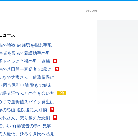
livedoor
ニュース
市の強盗 64歳男を指名手配
歳患者を殴る? 看護助手の男
子トイレに全裸の男」逮捕
中の八田與一容疑者 30歳に
んなで大家さん」債務超過に
14回も忌引申請 驚きの結末
が語る汗悩みとの向き合い方
みつで血糖値スパイク発生は
家の杉山 退院後に大好物
花代さん、乗り越えた悲劇
でいい 斉藤被告の事件見解
の人最低」ひろゆき氏へ私見