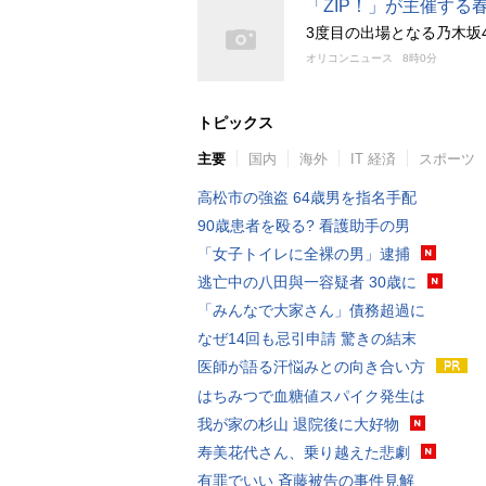
「ZIP！」が主催する春
3度目の出場となる乃木坂4
オリコンニュース
8時0分
トピックス
主要
国内
海外
IT 経済
スポーツ
高松市の強盗 64歳男を指名手配
90歳患者を殴る? 看護助手の男
「女子トイレに全裸の男」逮捕
逃亡中の八田與一容疑者 30歳に
「みんなで大家さん」債務超過に
なぜ14回も忌引申請 驚きの結末
医師が語る汗悩みとの向き合い方
はちみつで血糖値スパイク発生は
我が家の杉山 退院後に大好物
寿美花代さん、乗り越えた悲劇
有罪でいい 斉藤被告の事件見解