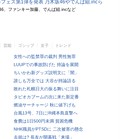
フェス第1弾を発表 乃木坂46やでんぱ組.incら
6、ファンキー加藤、でんぱ組.incなど
芸能
ゴシップ
女子
トレンド
女性への監禁罪の裁判 男性無罪
LUUPでの事故防げた 持論を展開
ちいかわ新グッズ説明文に「闇」
誰しも万全では 大谷が持論語る
敗れた札幌日大の振る舞いに注目
タピオカブームの次に来た新定番
燃油サーチャージ 秋に値下げも
台風13号、7日に沖縄本島直撃へ
食費は1日500円未満 貧困危機
NHK職員がPTSDに 二次被害の懸念
去就は? 長友が開幕戦「来場」