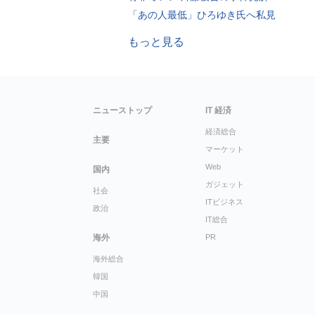
「あの人最低」ひろゆき氏へ私見
もっと見る
ニューストップ
IT 経済
経済総合
主要
マーケット
Web
国内
ガジェット
社会
ITビジネス
政治
IT総合
海外
PR
海外総合
韓国
中国