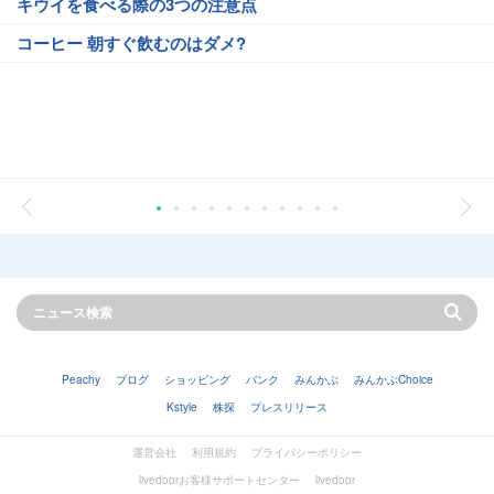
キウイを食べる際の3つの注意点
コーヒー 朝すぐ飲むのはダメ?
Peachy
ブログ
ショッピング
バンク
みんかぶ
みんかぶChoice
Kstyle
株探
プレスリリース
運営会社
利用規約
プライバシーポリシー
livedoorお客様サポートセンター
livedoor