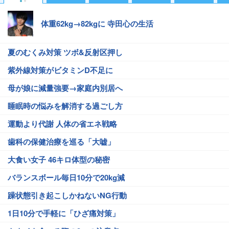
体重62kg→82kgに 寺田心の生活
夏のむくみ対策 ツボ&反射区押し
紫外線対策がビタミンD不足に
母が娘に減量強要→家庭内別居へ
睡眠時の悩みを解消する過ごし方
運動より代謝 人体の省エネ戦略
歯科の保健治療を巡る「大嘘」
大食い女子 46キロ体型の秘密
バランスボール毎日10分で20kg減
躁状態引き起こしかねないNG行動
1日10分で手軽に「ひざ痛対策」