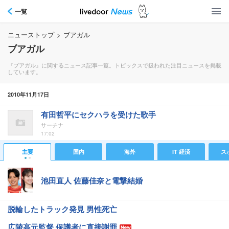
一覧
ニューストップ
>
ブアガル
ブアガル
『ブアガル』に関するニュース記事一覧。トピックスで扱われた注目ニュースを掲載
しています。
2010年11月17日
有田哲平にセクハラを受けた歌手
サーチナ
17:02
主要
国内
海外
IT 経済
ス
池田直人 佐藤佳奈と電撃結婚
脱輪したトラック発見 男性死亡
広陵高元監督 保護者に直接謝罪