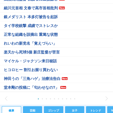
細川元首相 文春で高市首相批判
銀メダリスト 本多灯被告を起訴
タイ学校銃撃 成績でストレスか
正常な組織を誤摘出 重篤な状態
れいわの新党名「覚えづらい」
楽天から死球5個 新庄監督が苦言
マイケル・ジャクソン来日秘話
ヒコロヒー 割引お握り買わない
神田うの「三角ハゲ」治療法告白
堂本剛の投稿に「匂わせなの?」
健康
芸能
ゴシップ
女子
トレンド
Y