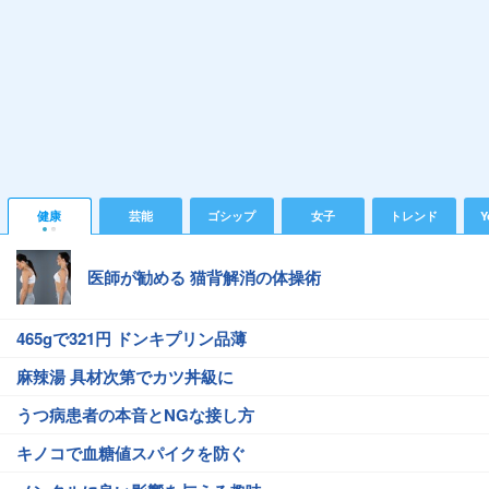
健康
芸能
ゴシップ
女子
トレンド
Y
医師が勧める 猫背解消の体操術
465gで321円 ドンキプリン品薄
麻辣湯 具材次第でカツ丼級に
うつ病患者の本音とNGな接し方
キノコで血糖値スパイクを防ぐ