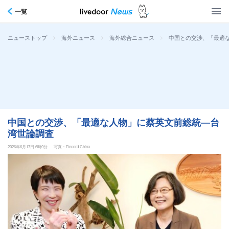
一覧
>
>
>
中国との交渉、「最適
ニューストップ
海外ニュース
海外総合ニュース
中国との交渉、「最適な人物」に蔡英文前総統―台
湾世論調査
2026年6月17日 6時0分
写真：Record China