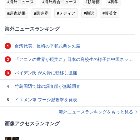
#海外ニュース
#海外総合ニュース
#頼清徳
#科学
#調査結果
#民進党
#メディア
#翻訳
#蔡英文
#台湾大学
海外ニュースランキング
台湾代表、長崎の平和式典を欠席
1
「アニメの世界が現実に」日本の高校生の様子に中国ネット「青春」「うらやましい」
2
バイデン氏 がん骨に転移し激痛
3
竹島周辺で韓の調査船が無断調査
4
イエメン軍 フーシ派攻撃を発表
5
海外ニュースランキングをもっと見る
画像アクセスランキング