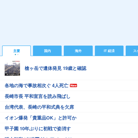
主要
国内
海外
IT 経済
ス
槍ヶ岳で遺体発見 19歳と確認
各地の海で事故相次ぐ 4人死亡
長崎市長 平和宣言を読み飛ばし
台湾代表、長崎の平和式典を欠席
イオン爆発「貴重品OK」と許可か
甲子園 10年ぶりに初戦で姿消す