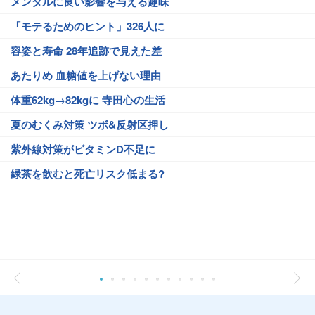
メンタルに良い影響を与える趣味
「モテるためのヒント」326人に
容姿と寿命 28年追跡で見えた差
あたりめ 血糖値を上げない理由
体重62kg→82kgに 寺田心の生活
夏のむくみ対策 ツボ&反射区押し
紫外線対策がビタミンD不足に
緑茶を飲むと死亡リスク低まる?