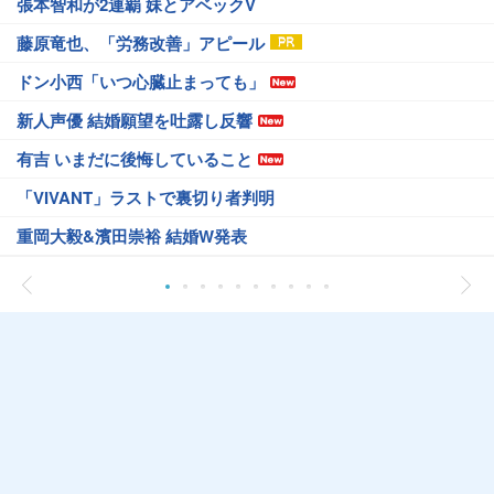
張本智和が2連覇 妹とアベックV
藤原竜也、「労務改善」アピール
ドン小西「いつ心臓止まっても」
新人声優 結婚願望を吐露し反響
有吉 いまだに後悔していること
「VIVANT」ラストで裏切り者判明
重岡大毅&濱田崇裕 結婚W発表