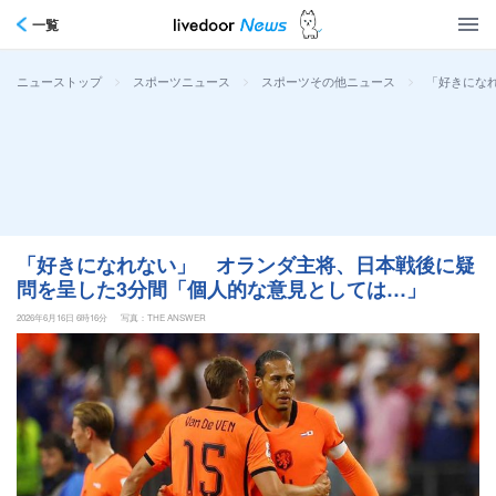
一覧
>
>
>
「好きにな
ニューストップ
スポーツニュース
スポーツその他ニュース
「好きになれない」 オランダ主将、日本戦後に疑
問を呈した3分間「個人的な意見としては…」
2026年6月16日 6時16分
写真：THE ANSWER