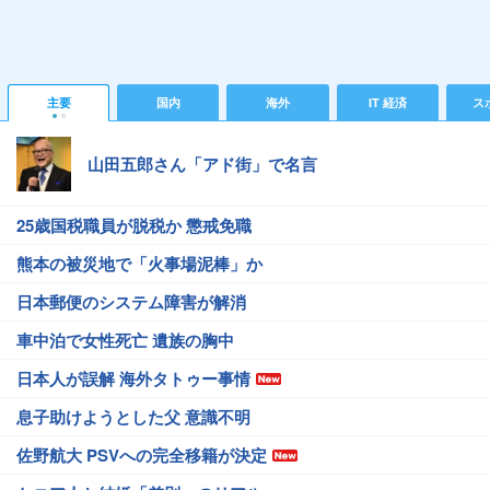
主要
国内
海外
IT 経済
ス
山田五郎さん「アド街」で名言
25歳国税職員が脱税か 懲戒免職
熊本の被災地で「火事場泥棒」か
日本郵便のシステム障害が解消
車中泊で女性死亡 遺族の胸中
日本人が誤解 海外タトゥー事情
息子助けようとした父 意識不明
佐野航大 PSVへの完全移籍が決定