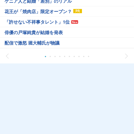
ケニア人と結婚「差別」のリアル
花王が「焼肉店」限定オープン？
「許せない不祥事タレント」1位
俳優の戸塚純貴が結婚を発表
配信で激怒 堀大輔氏が物議