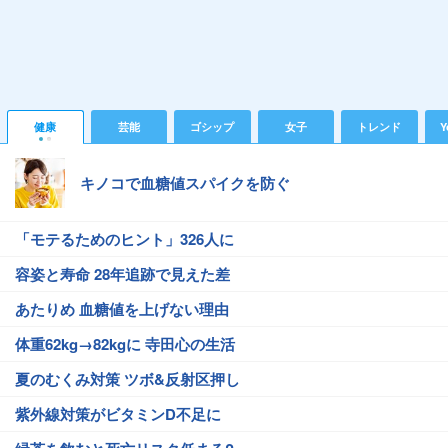
健康
芸能
ゴシップ
女子
トレンド
Y
キノコで血糖値スパイクを防ぐ
「モテるためのヒント」326人に
容姿と寿命 28年追跡で見えた差
あたりめ 血糖値を上げない理由
体重62kg→82kgに 寺田心の生活
夏のむくみ対策 ツボ&反射区押し
紫外線対策がビタミンD不足に