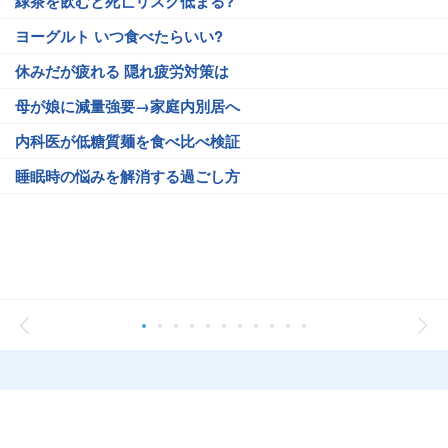
緑茶を飲むと死亡リスク低まる?
ヨーグルト いつ食べたらいい?
休みだが疲れる 隠れ疲労対策は
母が娘に減量強要→家庭内別居へ
内科医が低糖質麺を食べ比べ検証
睡眠時の悩みを解消する過ごし方