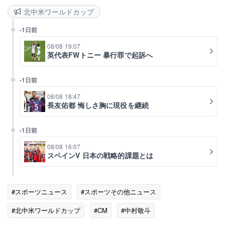
北中米ワールドカップ
-1日前
08/08 19:07
英代表FWトニー 暴行罪で起訴へ
-1日前
08/08 18:47
長友佑都 悔しさ胸に現役を継続
-1日前
08/08 16:07
スペインV 日本の戦略的課題とは
#スポーツニュース
#スポーツその他ニュース
#北中米ワールドカップ
#CM
#中村敬斗