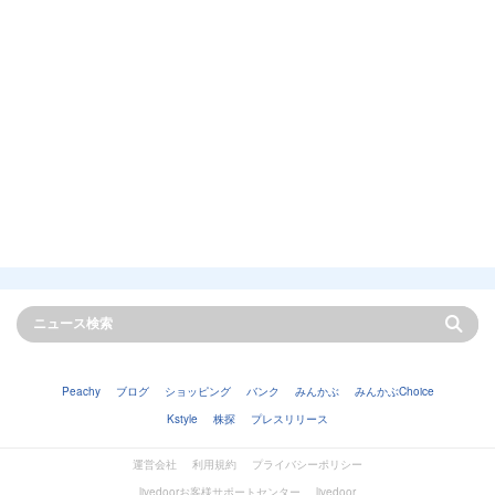
Peachy
ブログ
ショッピング
バンク
みんかぶ
みんかぶChoice
Kstyle
株探
プレスリリース
運営会社
利用規約
プライバシーポリシー
livedoorお客様サポートセンター
livedoor