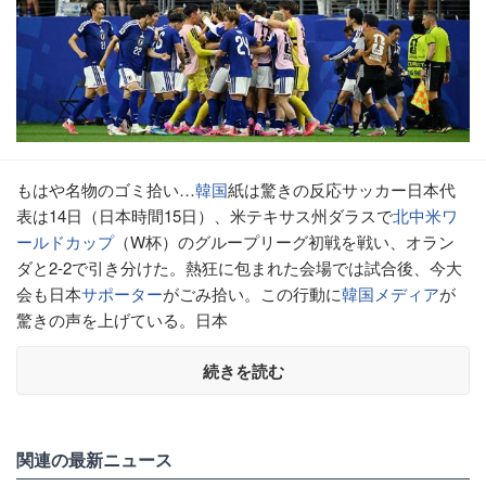
もはや名物のゴミ拾い…
韓国
紙は驚きの反応サッカー日本代
表は14日（日本時間15日）、米テキサス州ダラスで
北中米ワ
ールドカップ
（W杯）のグループリーグ初戦を戦い、オラン
ダと2-2で引き分けた。熱狂に包まれた会場では試合後、今大
会も日本
サポーター
がごみ拾い。この行動に
韓国
メディア
が
驚きの声を上げている。日本
続きを読む
関連の最新ニュース