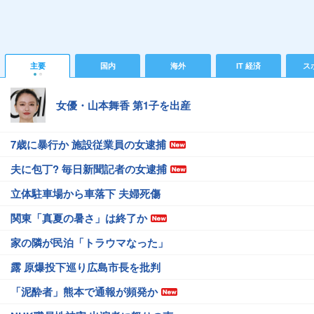
主要
国内
海外
IT 経済
ス
女優・山本舞香 第1子を出産
7歳に暴行か 施設従業員の女逮捕
夫に包丁? 毎日新聞記者の女逮捕
立体駐車場から車落下 夫婦死傷
関東「真夏の暑さ」は終了か
家の隣が民泊「トラウマなった」
露 原爆投下巡り広島市長を批判
「泥酔者」熊本で通報が頻発か