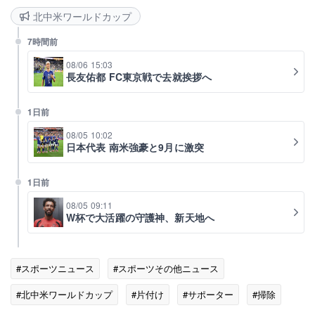
北中米ワールドカップ
7時間前
08/06 15:03
長友佑都 FC東京戦で去就挨拶へ
1日前
08/05 10:02
日本代表 南米強豪と9月に激突
1日前
08/05 09:11
W杯で大活躍の守護神、新天地へ
#スポーツニュース
#スポーツその他ニュース
#北中米ワールドカップ
#片付け
#サポーター
#掃除