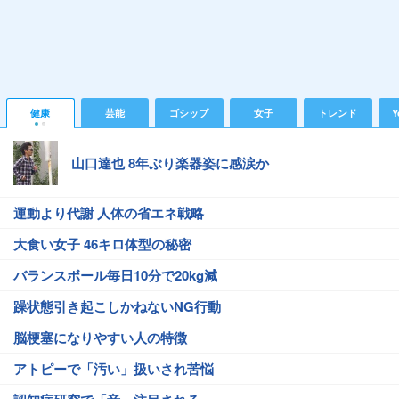
健康
芸能
ゴシップ
女子
トレンド
Y
山口達也 8年ぶり楽器姿に感涙か
運動より代謝 人体の省エネ戦略
大食い女子 46キロ体型の秘密
バランスボール毎日10分で20kg減
躁状態引き起こしかねないNG行動
脳梗塞になりやすい人の特徴
アトピーで「汚い」扱いされ苦悩