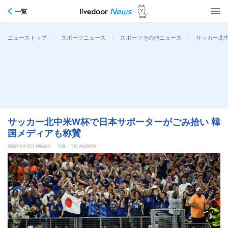
一覧
>
>
>
サッカー北
ニューストップ
スポーツニュース
スポーツその他ニュース
サッカー北中米W杯で日本サポーターがごみ拾い 韓
国メディアも称賛
2026年6月15日 14時26分
写真：THE ANSWER