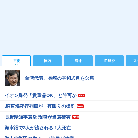
主要
国内
海外
IT 経済
ス
台湾代表、長崎の平和式典を欠席
イオン爆発「貴重品OK」と許可か
JR東海夜行列車が一夜限りの復刻
長野県知事選挙 現職が当選確実
海水浴で3人が流される 1人死亡