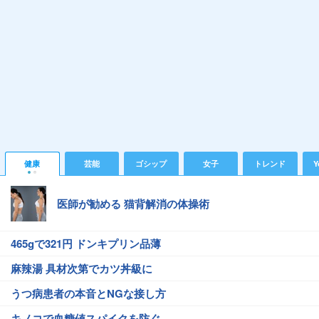
健康
芸能
ゴシップ
女子
トレンド
Y
医師が勧める 猫背解消の体操術
465gで321円 ドンキプリン品薄
麻辣湯 具材次第でカツ丼級に
うつ病患者の本音とNGな接し方
キノコで血糖値スパイクを防ぐ