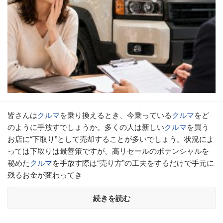
皆さんは
クルマ
を乗り換えるとき、今乗っている
クルマ
をど
のように手放すでしょうか。多くの人は新しい
クルマ
を買う
お店に“下取り”として売却することが多いでしょう。状況によ
っては下取りは最善策ですが、高リセールのポテンシャルを
秘めた
クルマ
を手放す際は“売り方”の工夫をするだけで手元に
残るお金が変わってき
続きを読む