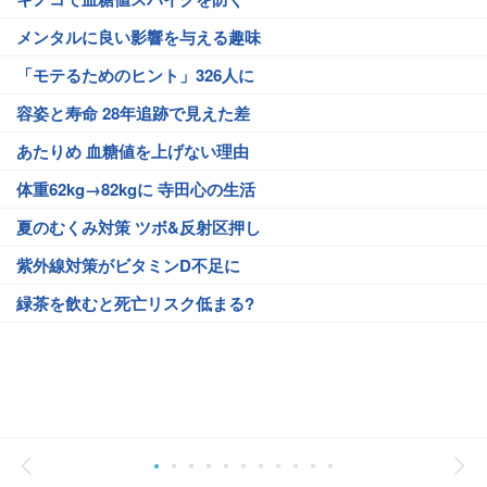
メンタルに良い影響を与える趣味
「モテるためのヒント」326人に
容姿と寿命 28年追跡で見えた差
あたりめ 血糖値を上げない理由
体重62kg→82kgに 寺田心の生活
夏のむくみ対策 ツボ&反射区押し
紫外線対策がビタミンD不足に
緑茶を飲むと死亡リスク低まる?