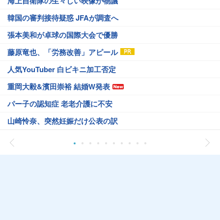
海上自衛隊の生々しい映像が物議
韓国の審判接待疑惑 JFAが調査へ
張本美和が卓球の国際大会で優勝
藤原竜也、「労務改善」アピール
人気YouTuber 白ビキニ加工否定
重岡大毅&濱田崇裕 結婚W発表
パー子の認知症 老老介護に不安
山崎怜奈、突然妊娠だけ公表の訳