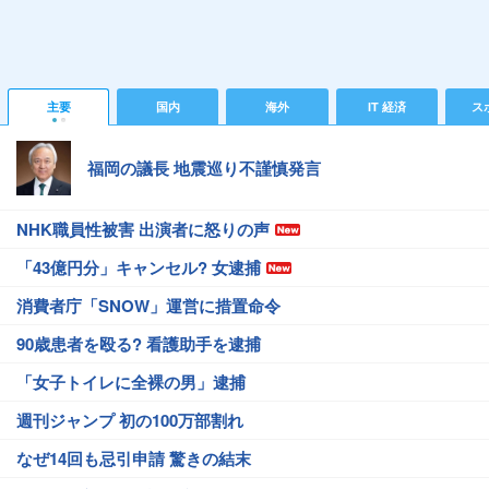
主要
国内
海外
IT 経済
ス
福岡の議長 地震巡り不謹慎発言
NHK職員性被害 出演者に怒りの声
「43億円分」キャンセル? 女逮捕
消費者庁「SNOW」運営に措置命令
90歳患者を殴る? 看護助手を逮捕
「女子トイレに全裸の男」逮捕
週刊ジャンプ 初の100万部割れ
なぜ14回も忌引申請 驚きの結末