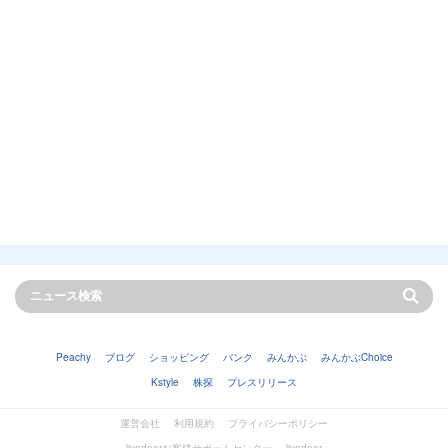
Peachy
ブログ
ショッピング
バンク
みんかぶ
みんかぶChoice
Kstyle
株探
プレスリリース
運営会社
利用規約
プライバシーポリシー
livedoorお客様サポートセンター
livedoor