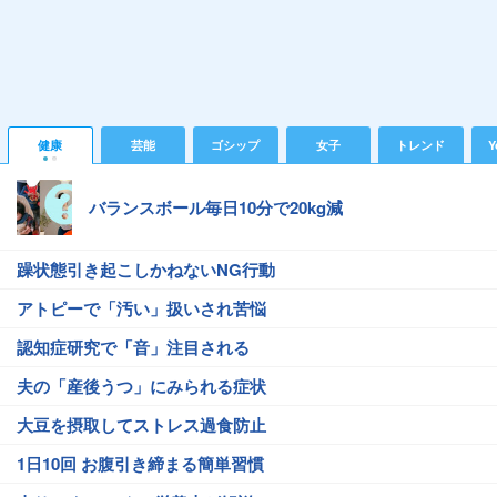
健康
芸能
ゴシップ
女子
トレンド
Y
バランスボール毎日10分で20kg減
躁状態引き起こしかねないNG行動
アトピーで「汚い」扱いされ苦悩
認知症研究で「音」注目される
夫の「産後うつ」にみられる症状
大豆を摂取してストレス過食防止
1日10回 お腹引き締まる簡単習慣