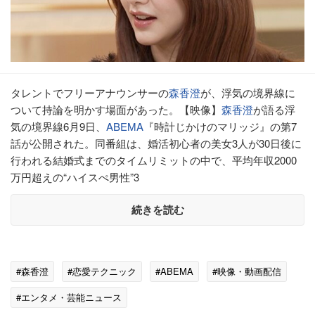
タレントでフリーアナウンサーの
森香澄
が、浮気の境界線に
ついて持論を明かす場面があった。【映像】
森香澄
が語る浮
気の境界線6月9日、
ABEMA
『時計じかけのマリッジ』の第7
話が公開された。同番組は、婚活初心者の美女3人が30日後に
行われる結婚式までのタイムリミットの中で、平均年収2000
万円超えの“ハイスぺ男性”3
続きを読む
#森香澄
#恋愛テクニック
#ABEMA
#映像・動画配信
#エンタメ・芸能ニュース