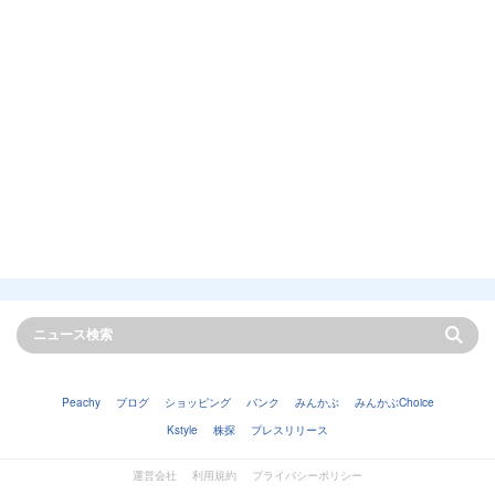
Peachy
ブログ
ショッピング
バンク
みんかぶ
みんかぶChoice
Kstyle
株探
プレスリリース
運営会社
利用規約
プライバシーポリシー