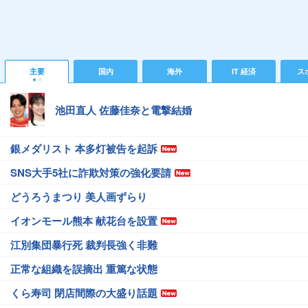
主要
国内
海外
IT 経済
ス
池田直人 佐藤佳奈と電撃結婚
銀メダリスト 本多灯被告を起訴
SNS大手5社に詐欺対策の強化要請
どうろうまつり 美人画ずらり
イオンモール熊本 献花台を設置
江別集団暴行死 裁判長強く非難
正常な組織を誤摘出 重篤な状態
くら寿司 閉店間際の大盛り話題