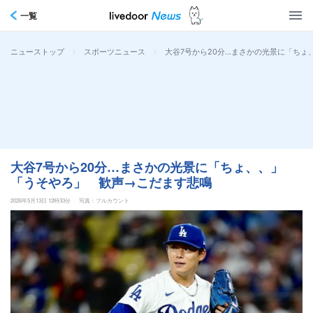
一覧
>
>
大谷7号から20分…まさかの光景に「ち
ニューストップ
スポーツニュース
大谷7号から20分…まさかの光景に「ちょ、、」
「うそやろ」 歓声→こだます悲鳴
2026年5月13日 12時33分
写真：フルカウント