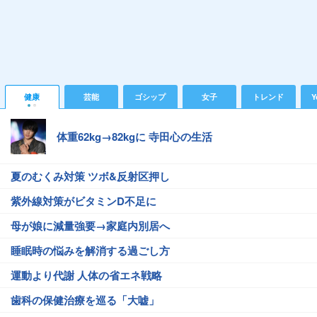
健康
芸能
ゴシップ
女子
トレンド
Y
体重62kg→82kgに 寺田心の生活
夏のむくみ対策 ツボ&反射区押し
紫外線対策がビタミンD不足に
母が娘に減量強要→家庭内別居へ
睡眠時の悩みを解消する過ごし方
運動より代謝 人体の省エネ戦略
歯科の保健治療を巡る「大嘘」