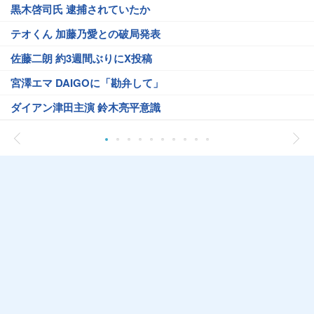
黒木啓司氏 逮捕されていたか
テオくん 加藤乃愛との破局発表
佐藤二朗 約3週間ぶりにX投稿
宮澤エマ DAIGOに「勘弁して」
ダイアン津田主演 鈴木亮平意識