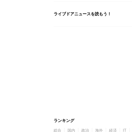
ライブドアニュースを読もう！
ランキング
総合
国内
政治
海外
経済
IT