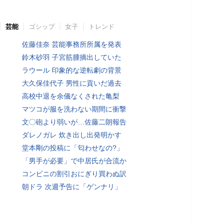
芸能
ゴシップ
女子
トレンド
佐藤佳奈 芸能事務所所属を発表
鈴木砂羽 子宮筋腫摘出していた
ラウール 印象的な逆転劇の背景
大久保佳代子 男性に貢いだ過去
高校中退を余儀なくされた亀梨
マツコが服を洗わない期間に衝撃
文〇砲より弱いが…佐藤二朗報告
ダレノガレ 炊き出し出発明かす
堂本剛の投稿に「匂わせなの?」
「男手が必要」で中居氏が合流か
コンビニの割引おにぎり買わぬ訳
朝ドラ 次週予告に「ゲンナリ」