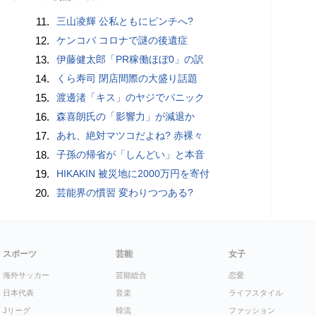
11.
三山凌輝 公私ともにピンチへ?
12.
ケンコバ コロナで謎の後遺症
13.
伊藤健太郎「PR稼働ほぼ0」の訳
14.
くら寿司 閉店間際の大盛り話題
15.
渡邊渚「キス」のヤジでパニック
16.
森喜朗氏の「影響力」が減退か
17.
あれ、絶対マツコだよね? 赤裸々
18.
子孫の帰省が「しんどい」と本音
19.
HIKAKIN 被災地に2000万円を寄付
20.
芸能界の慣習 変わりつつある?
スポーツ
芸能
女子
海外サッカー
芸能総合
恋愛
日本代表
音楽
ライフスタイル
Jリーグ
韓流
ファッション