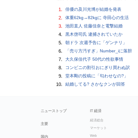
1.
俳優の及川光博が結婚を発表
2.
体重62kg→82kgに 寺田心の生活
3.
池田直人 佐藤佳奈と電撃結婚
4.
黒木啓司氏 逮捕されていたか
5.
朝ドラ 次週予告に「ゲンナリ」
6.
「売り方汚すぎ」Number_iに落胆
7.
大久保佳代子 50代の性欲事情
8.
コンビニの割引おにぎり買わぬ訳
9.
堂本剛の投稿に「匂わせなの?」
10.
結婚してる? さかなクンが回答
ニューストップ
IT 経済
経済総合
主要
マーケット
Web
国内