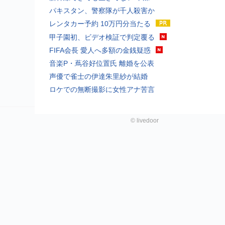
パキスタン、警察隊が千人殺害か
レンタカー予約 10万円分当たる
甲子園初、ビデオ検証で判定覆る
FIFA会長 愛人へ多額の金銭疑惑
音楽P・蔦谷好位置氏 離婚を公表
声優で雀士の伊達朱里紗が結婚
ロケでの無断撮影に女性アナ苦言
©
livedoor