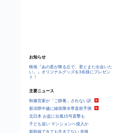
お知らせ
映画『あの星が降る丘で、君とまた出会いた
い。』オリジナルグッズを3名様にプレゼン
ト！
主要ニュース
秋篠宮家が「ご静養」されない訳
新潟県中越に線状降水帯直前予測
北日本 お盆に台風15号直撃も
子ども追い マンションへ侵入か
新幹線できても生きてない 辛辣