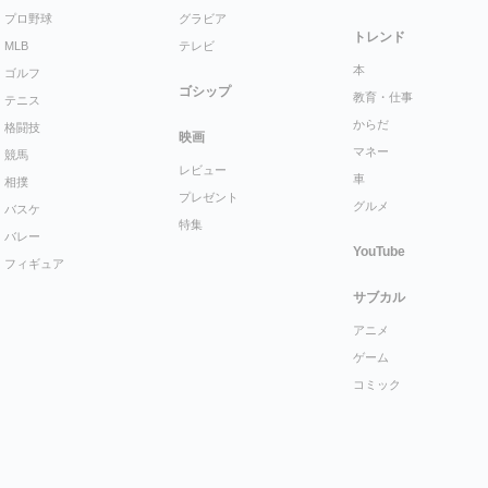
プロ野球
グラビア
トレンド
MLB
テレビ
本
ゴルフ
ゴシップ
教育・仕事
テニス
からだ
格闘技
映画
マネー
競馬
レビュー
車
相撲
プレゼント
グルメ
バスケ
特集
バレー
YouTube
フィギュア
サブカル
アニメ
ゲーム
コミック