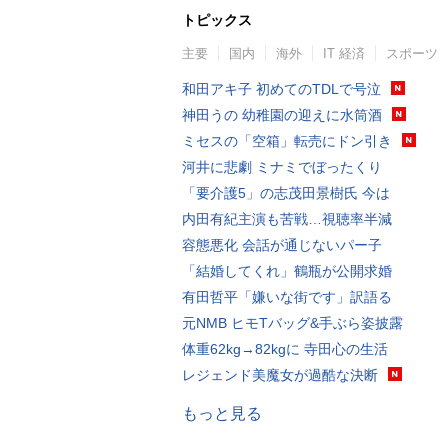
トピックス
主要
国内
海外
IT 経済
スポーツ
和田アキ子 初めてのTDLで号泣
神田うの 幼稚園の迎えに水筒酒
ミセスの「空箱」転売にドン引き
河井に悲劇 ミナミでぼったくり
「要介護5」の志茂田景樹氏 今は
内田有紀主演も苦戦…視聴率半減
容態悪化 会話が通じないパー子
「結婚してくれ」鶴瓶が公開求婚
有田哲平「嫌いな街です」訳語る
元NMB ヒモTバッグ&手ぶら姿披露
体重62kg→82kgに 寺田心の生活
レジェンド美魔女が過酷な決断
もっと見る