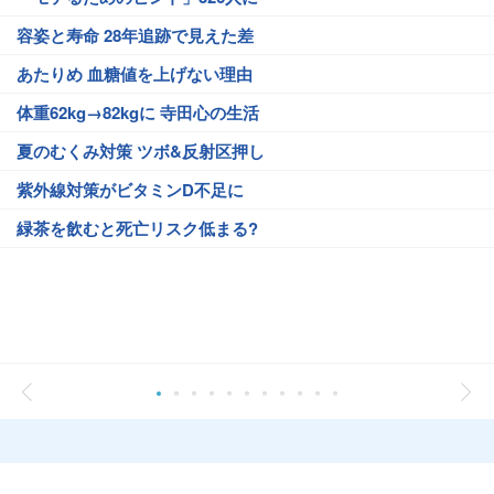
容姿と寿命 28年追跡で見えた差
あたりめ 血糖値を上げない理由
体重62kg→82kgに 寺田心の生活
夏のむくみ対策 ツボ&反射区押し
紫外線対策がビタミンD不足に
緑茶を飲むと死亡リスク低まる?