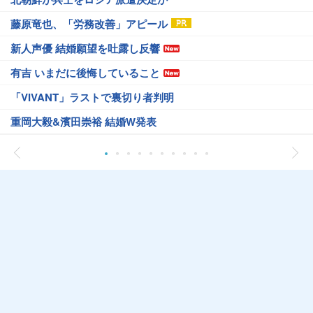
藤原竜也、「労務改善」アピール
新人声優 結婚願望を吐露し反響
有吉 いまだに後悔していること
「VIVANT」ラストで裏切り者判明
重岡大毅&濱田崇裕 結婚W発表