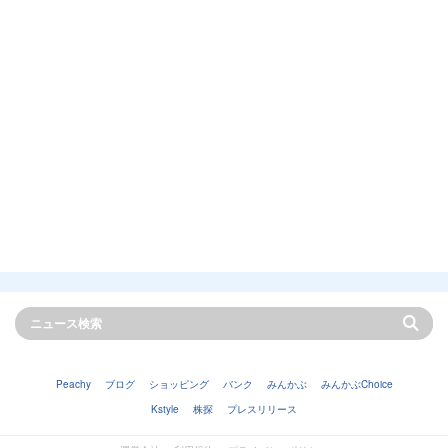
Peachy
ブログ
ショッピング
バンク
みんかぶ
みんかぶChoice
Kstyle
株探
プレスリリース