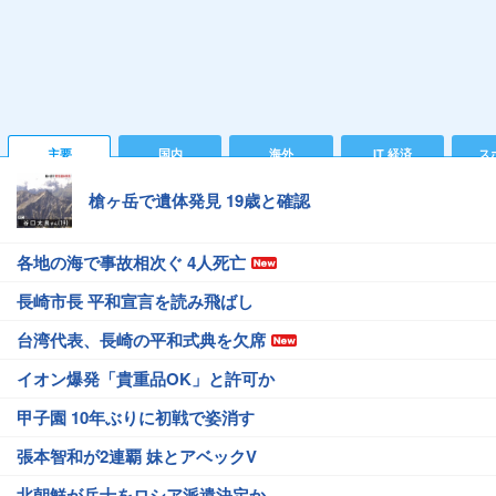
主要
国内
海外
IT 経済
ス
槍ヶ岳で遺体発見 19歳と確認
各地の海で事故相次ぐ 4人死亡
長崎市長 平和宣言を読み飛ばし
台湾代表、長崎の平和式典を欠席
イオン爆発「貴重品OK」と許可か
甲子園 10年ぶりに初戦で姿消す
張本智和が2連覇 妹とアベックV
北朝鮮が兵士をロシア派遣決定か