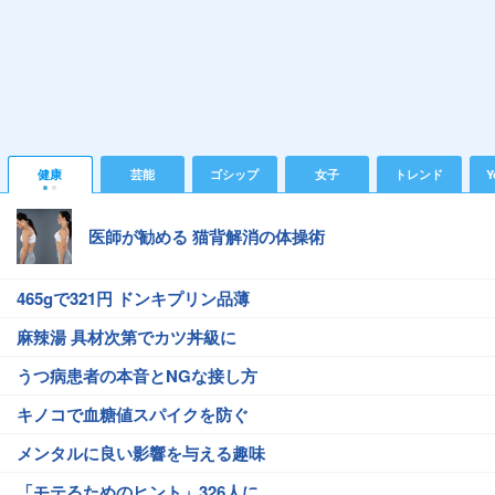
健康
芸能
ゴシップ
女子
トレンド
Y
医師が勧める 猫背解消の体操術
465gで321円 ドンキプリン品薄
麻辣湯 具材次第でカツ丼級に
うつ病患者の本音とNGな接し方
キノコで血糖値スパイクを防ぐ
メンタルに良い影響を与える趣味
「モテるためのヒント」326人に