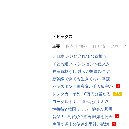
トピックス
主要
国内
海外
IT 経済
スポーツ
北日本 お盆に台風15号直撃も
子ども追い マンションへ侵入か
在留資格なし 越人が惨事起こす
新幹線できても生きてない 辛辣
パキスタン、警察隊が千人殺害か
レンタカー予約 10万円分当たる
ヨーグルト いつ食べたらいい?
性接待? 韓国サッカー協会が釈明
音楽P・蔦谷好位置氏 離婚を公表
声優で雀士の伊達朱里紗が結婚