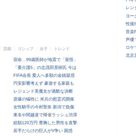
レン
ヨー
性接
音楽
声優
ロケ
芸能
ゴシップ
女子
トレンド
北京
宿命…99歳医師が地震で「覚悟」
「要介護5」の志茂田景樹氏 今は
FIFA会長 愛人へ多額の金銭疑惑
円安影響考えず 豪遊する家庭も
レジェンド美魔女が過酷な決断
原爆の犠牲に 米兵の慰霊式開催
女性騎手の今村聖奈 新潟で負傷
東名や関越道で帰省ラッシュ渋滞
総額120万円 豊胸した男性を直撃
若手だらけの巨人がV争い 困惑