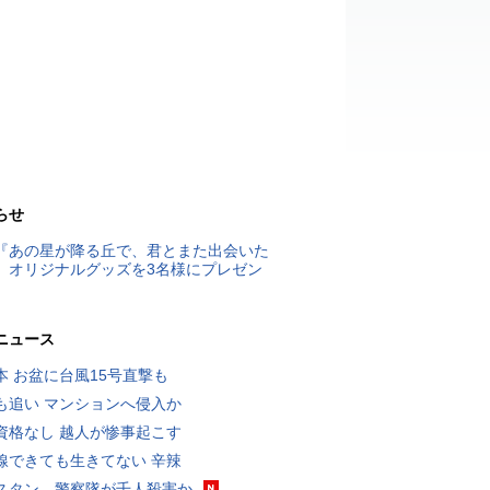
らせ
『あの星が降る丘で、君とまた出会いた
』オリジナルグッズを3名様にプレゼン
ニュース
本 お盆に台風15号直撃も
も追い マンションへ侵入か
資格なし 越人が惨事起こす
線できても生きてない 辛辣
スタン、警察隊が千人殺害か