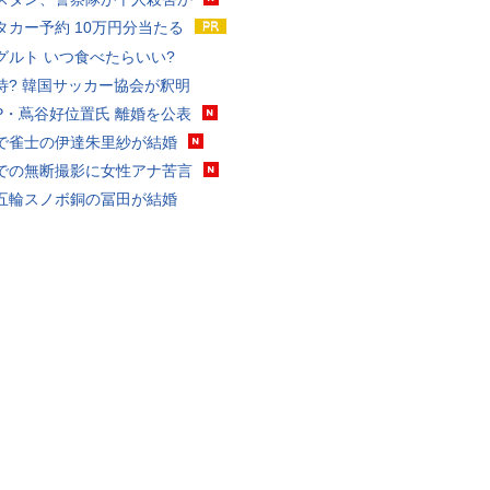
タカー予約 10万円分当たる
グルト いつ食べたらいい?
待? 韓国サッカー協会が釈明
P・蔦谷好位置氏 離婚を公表
で雀士の伊達朱里紗が結婚
での無断撮影に女性アナ苦言
五輪スノボ銅の冨田が結婚