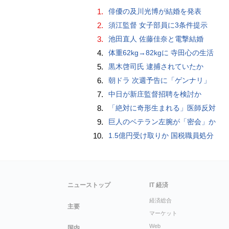
1.
俳優の及川光博が結婚を発表
2.
須江監督 女子部員に3条件提示
3.
池田直人 佐藤佳奈と電撃結婚
4.
体重62kg→82kgに 寺田心の生活
5.
黒木啓司氏 逮捕されていたか
6.
朝ドラ 次週予告に「ゲンナリ」
7.
中日が新庄監督招聘を検討か
8.
「絶対に奇形生まれる」医師反対
9.
巨人のベテラン左腕が「密会」か
10.
1.5億円受け取りか 国税職員処分
ニューストップ
IT 経済
経済総合
主要
マーケット
Web
国内