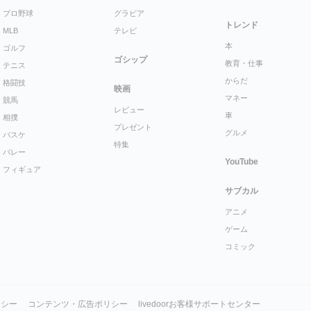
プロ野球
グラビア
トレンド
MLB
テレビ
本
ゴルフ
ゴシップ
教育・仕事
テニス
からだ
格闘技
映画
マネー
競馬
レビュー
車
相撲
プレゼント
グルメ
バスケ
特集
バレー
YouTube
フィギュア
サブカル
アニメ
ゲーム
コミック
リシー
コンテンツ・広告ポリシー
livedoorお客様サポートセンター