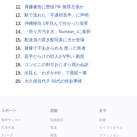
11.
斉藤被告に懲役7年 無罪主張か
12.
駅で流れた「不適切音声」に声明
13.
沖縄移住 1年住んで分かった現実
14.
「売り方汚すぎ」Number_iに落胆
15.
配達員の置き配写真に犬が登場
16.
被爆で子あきらめる 怒った医者
17.
若手だらけの巨人がV争い 困惑
18.
コンビニの割引おにぎり買わぬ訳
19.
出廷も「わずか4分」で退廷一幕
20.
大久保佳代子 50代の性欲事情
スポーツ
芸能
女子
海外サッカー
芸能総合
恋愛
日本代表
音楽
ライフスタイル
Jリーグ
韓流
ファッション