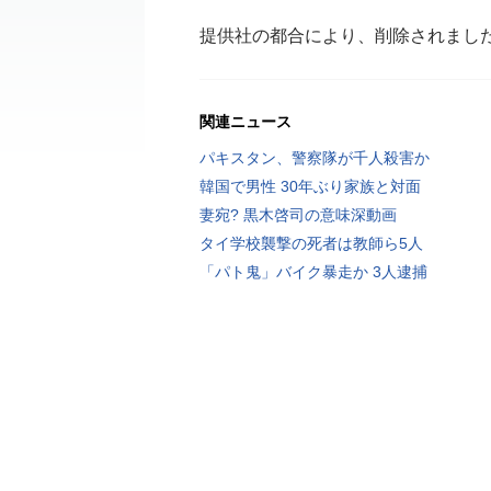
提供社の都合により、削除されまし
関連ニュース
パキスタン、警察隊が千人殺害か
韓国で男性 30年ぶり家族と対面
妻宛? 黒木啓司の意味深動画
タイ学校襲撃の死者は教師ら5人
「パト鬼」バイク暴走か 3人逮捕