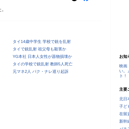
た。
タイ14歳中学生 学校で銃を乱射
タイで銃乱射 祖父母も殺害か
YG本社 日本人女性が器物損壊か
お知
タイの学校で銃乱射 教師5人死亡
映画
い。
元マネ2人 パク・ナレ巡り起訴
ト！
主要
北日
子ど
在留
新幹
パキ