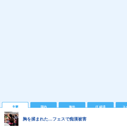
主要
国内
海外
IT 経済
ス
胸を揉まれた…フェスで痴漢被害