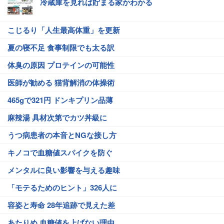
冷蔵庫を見れば貯まる家かわかる
こじるり「人生最高体重」を更新
夏の寝不足 食事制限でも太る訳
体臭の原因 プロテインの可能性
医師が勧める 猫背解消の体操術
465gで321円 ドンキプリン品薄
麻辣湯 具材次第でカツ丼級に
うつ病患者の本音とNGな接し方
キノコで血糖値スパイクを防ぐ
メンタルに良い影響を与える趣味
「モテるためのヒント」326人に
容姿と寿命 28年追跡で見えた差
あたりめ 血糖値を上げない理由