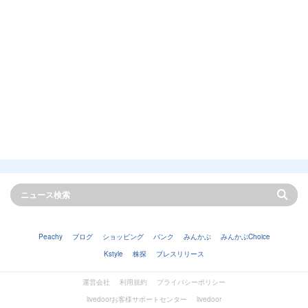
Peachy
ブログ
ショッピング
バンク
みんかぶ
みんかぶChoice
Kstyle
株探
プレスリリース
運営会社
利用規約
プライバシーポリシー
livedoorお客様サポートセンター
livedoor