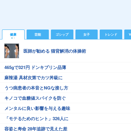
健康
芸能
ゴシップ
女子
トレンド
Y
医師が勧める 猫背解消の体操術
465gで321円 ドンキプリン品薄
麻辣湯 具材次第でカツ丼級に
うつ病患者の本音とNGな接し方
キノコで血糖値スパイクを防ぐ
メンタルに良い影響を与える趣味
「モテるためのヒント」326人に
容姿と寿命 28年追跡で見えた差