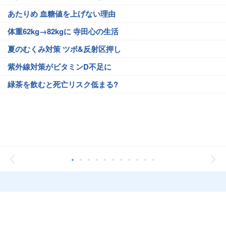
あたりめ 血糖値を上げない理由
体重62kg→82kgに 寺田心の生活
夏のむくみ対策 ツボ&反射区押し
紫外線対策がビタミンD不足に
緑茶を飲むと死亡リスク低まる?