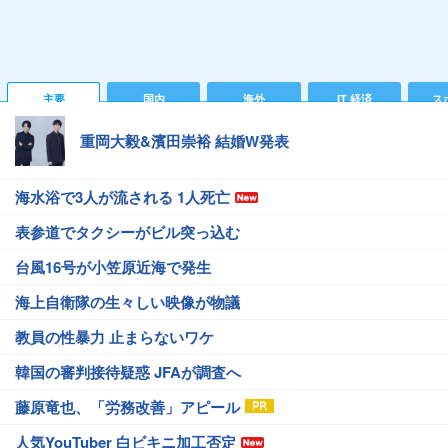
主要
国内
海外
IT 経済
ス
重岡大毅&濱田崇裕 結婚W発表
海水浴で3人が流される 1人死亡
表参道でタクシーがビル突っ込む
台風16号が小笠原近海で発生
海上自衛隊の生々しい映像が物議
教員の性暴力 止まらないワケ
韓国の審判接待疑惑 JFAが調査へ
藤原竜也、「労務改善」アピール
人気YouTuber 白ビキニ加工否定