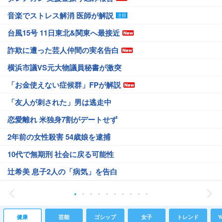
音楽でストレス解消 医師が解説
台風15号 11日東北&関東へ最接近
詐欺に遭った芸人仲間の実名告白
横浜市議VS元大物議員秘書が激突
「お金使えない症候群」FPが解説
「友人が刺された」男は逃走中
恋愛離れ 米独身7割がデートせず
2年前の女性殺害 54歳娘を逮捕
10代で無期刑 社会に戻る可能性
辻希美 息子2人の「病気」を告白
健康
芸能
ゴシップ
女子
トレンド
Y