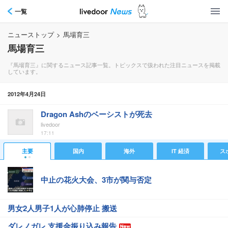
一覧
ニューストップ
>
馬場育三
馬場育三
『馬場育三』に関するニュース記事一覧。トピックスで扱われた注目ニュースを掲載
しています。
2012年4月24日
Dragon Ashのベーシストが死去
livedoor
17:11
主要
国内
海外
IT 経済
ス
中止の花火大会、3市が関与否定
男女2人男子1人が心肺停止 搬送
ダレノガレ 支援金振り込み報告