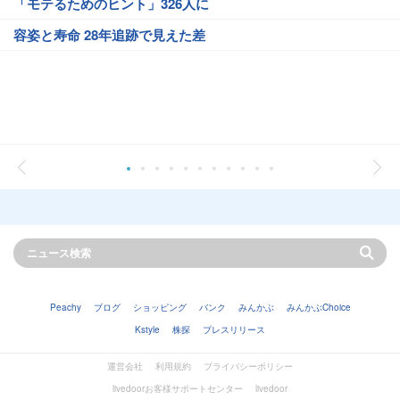
「モテるためのヒント」326人に
容姿と寿命 28年追跡で見えた差
Peachy
ブログ
ショッピング
バンク
みんかぶ
みんかぶChoice
Kstyle
株探
プレスリリース
運営会社
利用規約
プライバシーポリシー
livedoorお客様サポートセンター
livedoor