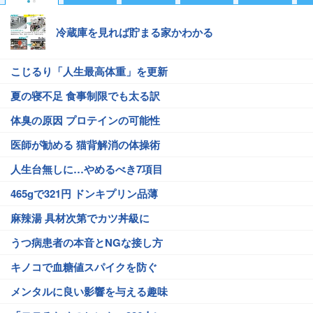
冷蔵庫を見れば貯まる家かわかる
こじるり「人生最高体重」を更新
夏の寝不足 食事制限でも太る訳
体臭の原因 プロテインの可能性
医師が勧める 猫背解消の体操術
人生台無しに…やめるべき7項目
465gで321円 ドンキプリン品薄
麻辣湯 具材次第でカツ丼級に
うつ病患者の本音とNGな接し方
キノコで血糖値スパイクを防ぐ
メンタルに良い影響を与える趣味