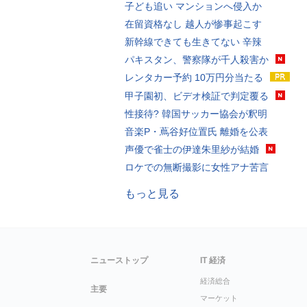
子ども追い マンションへ侵入か
在留資格なし 越人が惨事起こす
新幹線できても生きてない 辛辣
パキスタン、警察隊が千人殺害か
レンタカー予約 10万円分当たる
甲子園初、ビデオ検証で判定覆る
性接待? 韓国サッカー協会が釈明
音楽P・蔦谷好位置氏 離婚を公表
声優で雀士の伊達朱里紗が結婚
ロケでの無断撮影に女性アナ苦言
もっと見る
ニューストップ
IT 経済
経済総合
主要
マーケット