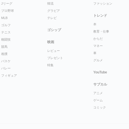
Jリーグ
韓流
ファッション
プロ野球
グラビア
トレンド
MLB
テレビ
本
ゴルフ
ゴシップ
教育・仕事
テニス
からだ
格闘技
映画
マネー
競馬
レビュー
車
相撲
プレゼント
グルメ
バスケ
特集
バレー
YouTube
フィギュア
サブカル
アニメ
ゲーム
コミック