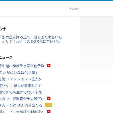
livedoor
らせ
『あの星が降る丘で、君とまた出会いた
』オリジナルグッズを3名様にプレゼン
ニュース
県中越に線状降水帯直前予測
本 お盆に台風15号直撃も
も追い マンションへ侵入か
資格なし 越人が惨事起こす
線できても生きてない 辛辣
スタン、警察隊が千人殺害か
タカー予約 10万円分当たる
園初、ビデオ検証で判定覆る