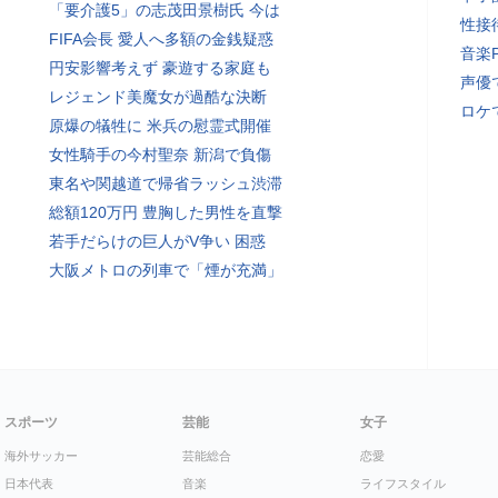
「要介護5」の志茂田景樹氏 今は
性接
FIFA会長 愛人へ多額の金銭疑惑
音楽
円安影響考えず 豪遊する家庭も
声優
レジェンド美魔女が過酷な決断
ロケ
原爆の犠牲に 米兵の慰霊式開催
女性騎手の今村聖奈 新潟で負傷
東名や関越道で帰省ラッシュ渋滞
総額120万円 豊胸した男性を直撃
若手だらけの巨人がV争い 困惑
大阪メトロの列車で「煙が充満」
スポーツ
芸能
女子
海外サッカー
芸能総合
恋愛
日本代表
音楽
ライフスタイル