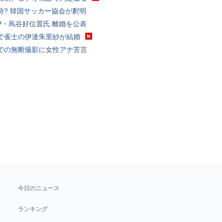
待? 韓国サッカー協会が釈明
P・蔦谷好位置氏 離婚を公表
で雀士の伊達朱里紗が結婚
での無断撮影に女性アナ苦言
今日のニュース
ランキング