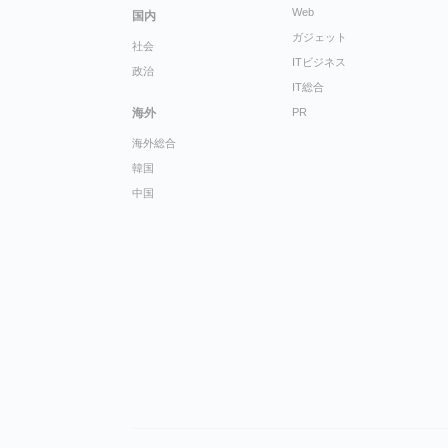
Web
国内
ガジェット
社会
ITビジネス
政治
IT総合
海外
PR
海外総合
韓国
中国