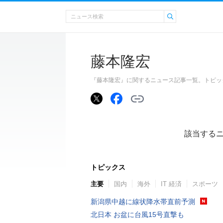
藤本隆宏
『藤本隆宏』に関するニュース記事一覧。トピッ
該当する
トピックス
主要
国内
海外
IT 経済
スポーツ
新潟県中越に線状降水帯直前予測
北日本 お盆に台風15号直撃も