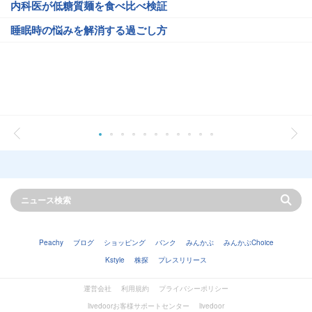
内科医が低糖質麺を食べ比べ検証
睡眠時の悩みを解消する過ごし方
Peachy
ブログ
ショッピング
バンク
みんかぶ
みんかぶChoice
Kstyle
株探
プレスリリース
運営会社
利用規約
プライバシーポリシー
livedoorお客様サポートセンター
livedoor