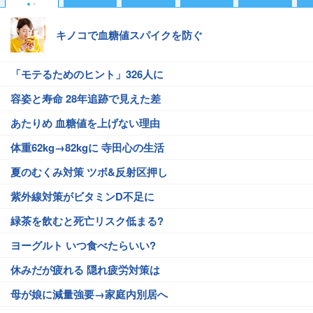
キノコで血糖値スパイクを防ぐ
「モテるためのヒント」326人に
容姿と寿命 28年追跡で見えた差
あたりめ 血糖値を上げない理由
体重62kg→82kgに 寺田心の生活
夏のむくみ対策 ツボ&反射区押し
紫外線対策がビタミンD不足に
緑茶を飲むと死亡リスク低まる?
ヨーグルト いつ食べたらいい?
休みだが疲れる 隠れ疲労対策は
母が娘に減量強要→家庭内別居へ