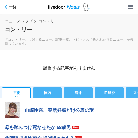
一覧
ニューストップ
>
コン・リー
コン・リー
『コン・リー』に関するニュース記事一覧。トピックスで扱われた注目ニュースを掲
載しています。
該当する記事がありません
主要
国内
海外
IT 経済
ス
山崎怜奈、突然妊娠だけ公表の訳
母を踏みつけ死なせたか 58歳男