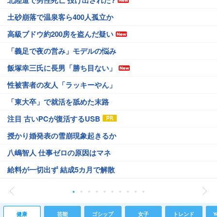
北陸道で男性死亡 投げ出された?
土砂崩落で温泉客ら400人孤立か
高級ブドウ約200房を盗んだ疑い
「義足で夜の営み」モデルの悩み
飯塚幸三氏に長男「勝ち目ない」
性被害者の友人「ラッキーやん」
「東大卒」で就活を舐めた末路
注目 古いPCが復活するUSB
授かり婚発表の雪崩現象起きるか
八嶋智人 仕事ゼロの原因はマネ
給料が一切出ず 結成5カ月で解散
健康
芸能
ゴシップ
女子
トレンド
Y