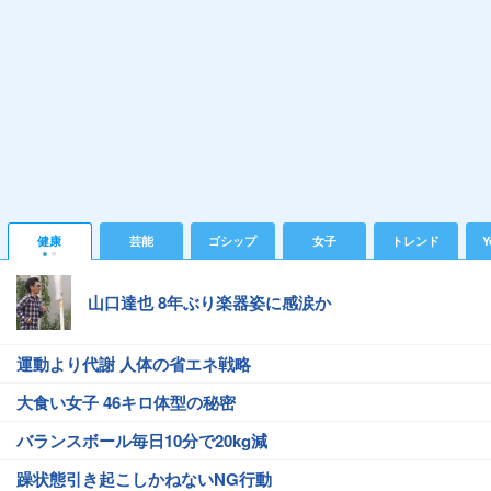
健康
芸能
ゴシップ
女子
トレンド
Y
山口達也 8年ぶり楽器姿に感涙か
運動より代謝 人体の省エネ戦略
大食い女子 46キロ体型の秘密
バランスボール毎日10分で20kg減
躁状態引き起こしかねないNG行動