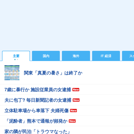
主要
国内
海外
IT 経済
ス
関東「真夏の暑さ」は終了か
7歳に暴行か 施設従業員の女逮捕
夫に包丁? 毎日新聞記者の女逮捕
立体駐車場から車落下 夫婦死傷
「泥酔者」熊本で通報が頻発か
家の隣が民泊「トラウマなった」