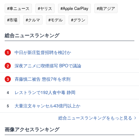
#車ニュース
#ヤリス
#Apple CarPlay
#南アジア
#市場
#クルマ
#モデル
#グラン
総合ニュースランキング
中日が新庄監督招聘を検討か
1
深夜アニメに喫煙描写 BPOで議論
2
斉藤慎二被告 懲役7年を求刑
3
レストランで192人食中毒 静岡
4
大量注文キャンセル43億円以上か
5
総合ニュースランキングをもっと見る
画像アクセスランキング