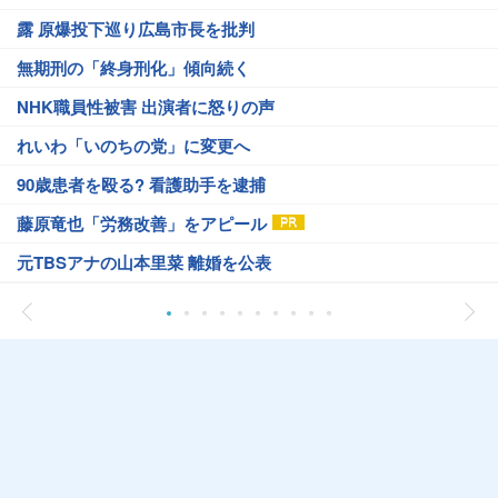
露 原爆投下巡り広島市長を批判
無期刑の「終身刑化」傾向続く
NHK職員性被害 出演者に怒りの声
れいわ「いのちの党」に変更へ
90歳患者を殴る? 看護助手を逮捕
藤原竜也「労務改善」をアピール
元TBSアナの山本里菜 離婚を公表