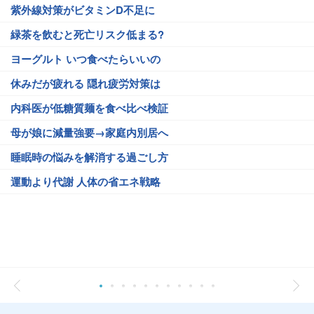
紫外線対策がビタミンD不足に
緑茶を飲むと死亡リスク低まる?
ヨーグルト いつ食べたらいいの
休みだが疲れる 隠れ疲労対策は
内科医が低糖質麺を食べ比べ検証
母が娘に減量強要→家庭内別居へ
睡眠時の悩みを解消する過ごし方
運動より代謝 人体の省エネ戦略