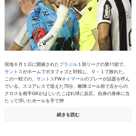
現地６月１日に開催された
ブラジル
１部リーグの第11節で、
サントス
がホームでボタフォゴと対戦し、０－１で敗れた。
この一戦での、
サントス
FW
ネイマール
のプレーが話題を呼ん
でいる。スコアレスで迎えた75分、敵陣ゴール前で左からの
クロスを相手GKがはじいたこぼれ球に反応。自身の身体に当
たって浮いたボールを手で押
続きを読む