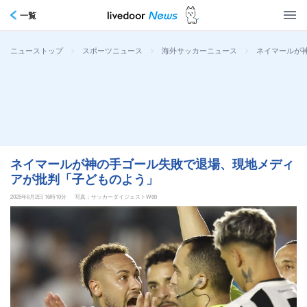
一覧
>
>
>
ネイマールが
ニューストップ
スポーツニュース
海外サッカーニュース
ネイマールが神の手ゴール失敗で退場、現地メディ
アが批判「子どものよう」
2025年6月2日 16時10分
写真：サッカーダイジェストWeb