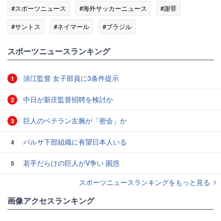
#スポーツニュース
#海外サッカーニュース
#謝罪
#サントス
#ネイマール
#ブラジル
#スポーツニュース・トピックス
スポーツニュースランキング
須江監督 女子部員に3条件提示
1
中日が新庄監督招聘を検討か
2
巨人のベテラン左腕が「密会」か
3
バルサ下部組織に有望日本人いる
4
若手だらけの巨人がV争い 困惑
5
スポーツニュースランキングをもっと見る
画像アクセスランキング