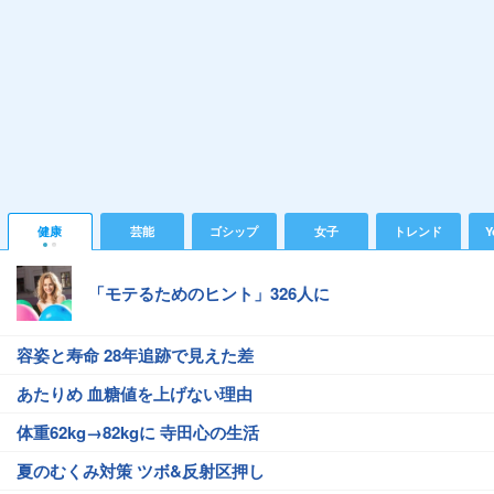
健康
芸能
ゴシップ
女子
トレンド
Y
「モテるためのヒント」326人に
容姿と寿命 28年追跡で見えた差
あたりめ 血糖値を上げない理由
体重62kg→82kgに 寺田心の生活
夏のむくみ対策 ツボ&反射区押し