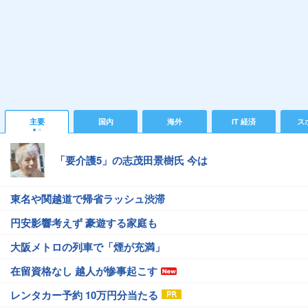
主要
国内
海外
IT 経済
ス
「要介護5」の志茂田景樹氏 今は
東名や関越道で帰省ラッシュ渋滞
円安影響考えず 豪遊する家庭も
大阪メトロの列車で「煙が充満」
在留資格なし 越人が惨事起こす
レンタカー予約 10万円分当たる