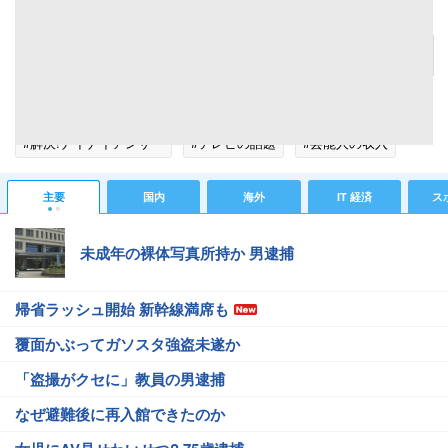
鈴木奈々
記事へ戻る
#芸能ニュース
#芸能総合ニュース
#ギャル曽根
#解決!ナイナイアンサー
#テレビの話題
#芸能人の収入
#エンタメ・芸能ニュース
主要
国内
海外
IT 経済
ス
未成年の裸体写真所持か 男逮捕
帰省ラッシュ開始 新幹線満席も
覆面かぶってガソスタ強盗未遂か
「盗撮がクセに」教員の男逮捕
なぜ避難後に再入館できたのか