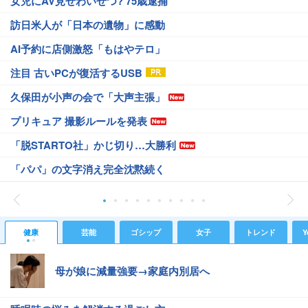
女児にAV見せわいせつ? 75歳逮捕
訪日米人が「日本の遺物」に感動
AI予約に店側激怒「もはやテロ」
注目 古いPCが復活するUSB
久保田が小声の会で「大声主張」
プリキュア 撮影ルールを発表
「脱STARTO社」かじ切り…大勝利
「パパ」の文字消え完全沈黙続く
健康
芸能
ゴシップ
女子
トレンド
Y
母が娘に減量強要→家庭内別居へ