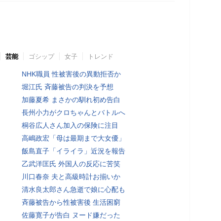
芸能
ゴシップ
女子
トレンド
NHK職員 性被害後の異動拒否か
堀江氏 斉藤被告の判決を予想
加藤夏希 まさかの馴れ初め告白
長州小力がクロちゃんとバトルへ
桐谷広人さん加入の保険に注目
高嶋政宏「母は最期まで大女優」
飯島直子「イライラ」近況を報告
乙武洋匡氏 外国人の反応に苦笑
川口春奈 夫と高級時計お揃いか
清水良太郎さん急逝で娘に心配も
斉藤被告から性被害後 生活困窮
佐藤寛子が告白 ヌード嫌だった