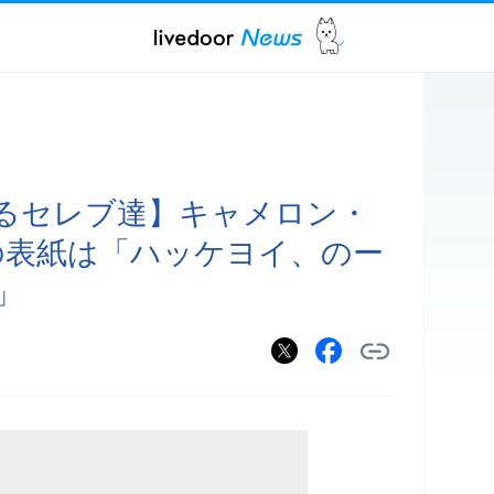
るセレブ達】キャメロン・
誌の表紙は「ハッケヨイ、のー
」