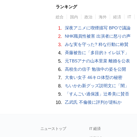
ランキング
総合
国内
政治
海外
経済
IT
1.
深夜アニメに喫煙描写 BPOで議論
2.
NHK職員性被害 出演者に怒りの声
3.
みな実を守った? 粋な行動に称賛
4.
斉藤被告に「多目的トイレ以下」
5.
元TBSアナの山本里菜 離婚を公表
6.
高校生の信子 勉強中の姿を公開
7.
大食い女子 46キロ体型の秘密
8.
ちいかわ新グッズ説明文に「闇」
9.
「すんごい過保護」辻希美に賛否
10.
乙武氏 不倫後に評判が逆転か
ニューストップ
IT 経済