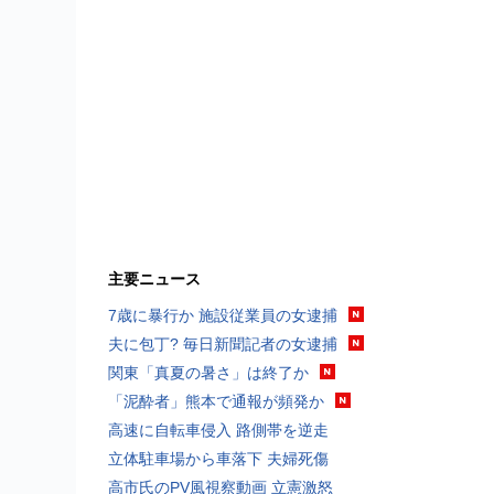
主要ニュース
7歳に暴行か 施設従業員の女逮捕
夫に包丁? 毎日新聞記者の女逮捕
関東「真夏の暑さ」は終了か
「泥酔者」熊本で通報が頻発か
高速に自転車侵入 路側帯を逆走
立体駐車場から車落下 夫婦死傷
高市氏のPV風視察動画 立憲激怒