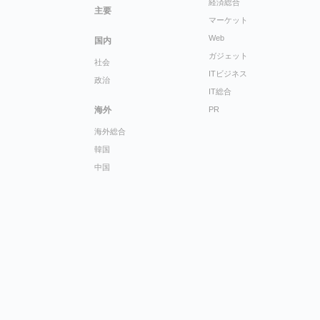
経済総合
主要
マーケット
Web
国内
ガジェット
社会
ITビジネス
政治
IT総合
海外
PR
海外総合
韓国
中国