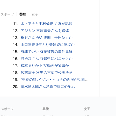
スポーツ
芸能
女子
11.
水卜アナと中村倫也 近況が話題
12.
アジカン 三原重夫さんを追悼
13.
桐谷さん がん後悔「千円位」か
14.
山口達也 8年ぶり楽器姿に感涙か
15.
有罪でいい 斉藤被告の事件見解
16.
渡邊渚さん 収録中にパニックか
17.
松本まりか ピザ動画が物議か
18.
広末涼子 次男の言葉で公表決意
19.
“売春の疑い”ソン・ヒョナの近況が話題に…夫と破産寸前で別居、うつ病から対人恐怖症まで
20.
清水良太郎さん急逝で娘に心配も
スポーツ
芸能
女子