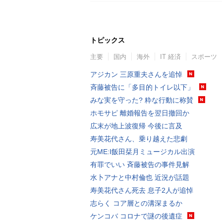
トピックス
主要
国内
海外
IT 経済
スポーツ
アジカン 三原重夫さんを追悼
斉藤被告に「多目的トイレ以下」
みな実を守った? 粋な行動に称賛
ホモサピ 離婚報告を翌日撤回か
広末が地上波復帰 今後に言及
寿美花代さん、乗り越えた悲劇
元ME:I飯田栞月ミュージカル出演
有罪でいい 斉藤被告の事件見解
水卜アナと中村倫也 近況が話題
寿美花代さん死去 息子2人が追悼
志らく コア層との溝深まるか
ケンコバ コロナで謎の後遺症