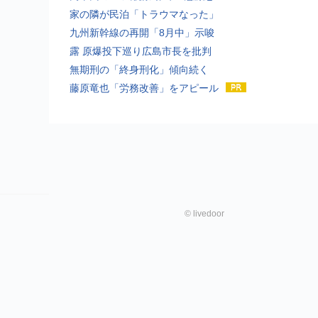
家の隣が民泊「トラウマなった」
九州新幹線の再開「8月中」示唆
露 原爆投下巡り広島市長を批判
無期刑の「終身刑化」傾向続く
藤原竜也「労務改善」をアピール
©
livedoor