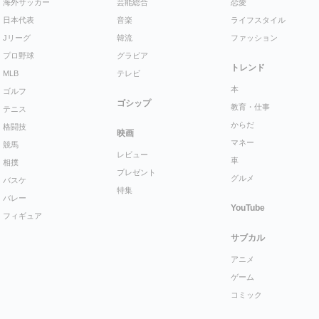
海外サッカー
芸能総合
恋愛
日本代表
音楽
ライフスタイル
Jリーグ
韓流
ファッション
プロ野球
グラビア
トレンド
MLB
テレビ
本
ゴルフ
ゴシップ
教育・仕事
テニス
からだ
格闘技
映画
マネー
競馬
レビュー
車
相撲
プレゼント
グルメ
バスケ
特集
バレー
YouTube
フィギュア
サブカル
アニメ
ゲーム
コミック