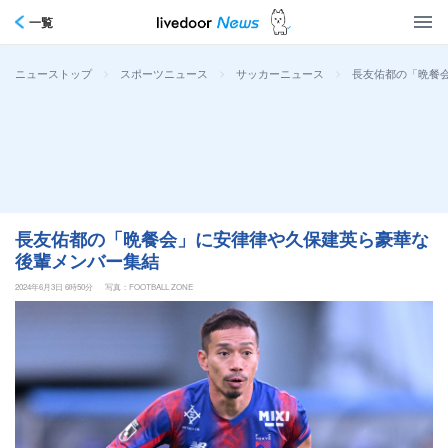
一覧
>
>
>
長友佑都の「晩餐
ニューストップ
スポーツニュース
サッカーニュース
長友佑都の「晩餐会」に安律律や久保建英ら豪華な
後輩メンバー集結
2024年6月3日 6時50分
写真：FOOTBALL ZONE