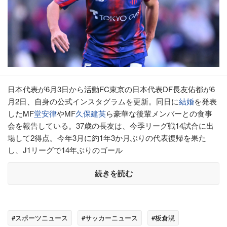
日本代表が6月3日から活動FC東京の日本代表DF長友佑都が6
月2日、自身の公式インスタグラムを更新。同日に
結婚
を発表
したMF
堂安律
やMF
久保建英
ら豪華な後輩メンバーとの食事
会を報告している。37歳の長友は、今季リーグ戦14試合に出
場して2得点。今年3月に約1年3か月ぶりの代表復帰を果た
し、J1リーグで14年ぶりのゴール
続きを読む
#スポーツニュース
#サッカーニュース
#板倉滉