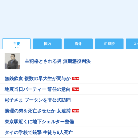
主要
国内
海外
IT 経済
ス
主犯格とされる男 無期懲役判決
無銭飲食 複数の早大生が関与か
地震当日パーティー 辞任の意向
彬子さま ブータンを非公式訪問
義理の弟を死亡させたか 女逮捕
東京駅近くに地下シェルター整備
タイの学校で銃撃 生徒ら6人死亡