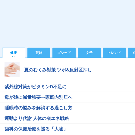
健康
芸能
ゴシップ
女子
トレンド
Y
夏のむくみ対策 ツボ&反射区押し
紫外線対策がビタミンD不足に
母が娘に減量強要→家庭内別居へ
睡眠時の悩みを解消する過ごし方
運動より代謝 人体の省エネ戦略
歯科の保健治療を巡る「大嘘」