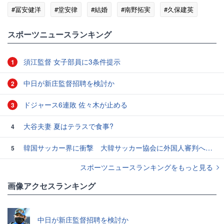
#冨安健洋
#堂安律
#結婚
#南野拓実
#久保建英
#ワールドカップ
スポーツニュースランキング
須江監督 女子部員に3条件提示
1
中日が新庄監督招聘を検討か
2
ドジャース6連敗 佐々木が止める
3
大谷夫妻 夏はテラスで食事?
4
韓国サッカー界に衝撃 大韓サッカー協会に外国人審判への“性的接待”疑惑 韓国メディアが報道
5
スポーツニュースランキングをもっと見る
画像アクセスランキング
中日が新庄監督招聘を検討か