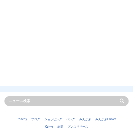
Peachy
ブログ
ショッピング
バンク
みんかぶ
みんかぶChoice
Kstyle
株探
プレスリリース