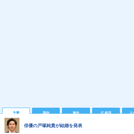
主要
国内
海外
IT 経済
ス
俳優の戸塚純貴が結婚を発表