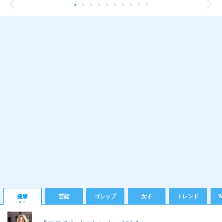
健康
芸能
ゴシップ
女子
トレンド
Y