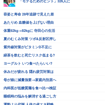
「モテるためのヒント」326人に
容姿と寿命 28年追跡で見えた差
あたりめ 血糖値を上げない理由
体重62kg→82kgに 寺田心の生活
夏のむくみ対策 ツボ&反射区押し
紫外線対策がビタミンD不足に
緑茶を飲むと死亡リスク低まる?
ヨーグルト いつ食べたらいい?
休みだが疲れる 隠れ疲労対策は
母が娘に減量強要→家庭内別居へ
内科医が低糖質麺を食べ比べ検証
睡眠時の悩みを解消する過ごし方
運動より代謝 人体の省エネ戦略