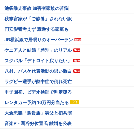
池袋暴走事故 加害者家族の苦悩
秋篠宮家が「ご静養」されない訳
円安影響考えず 豪遊する家庭も
JR横浜線で居眠りのオーバーラン
ケニア人と結婚「差別」のリアル
スクバル「デトロイト戻りたい」
八村、バスケ代表活動の思い激白
ラグビー選手が熱中症で倒れ死亡
甲子園初、ビデオ検証で判定覆る
レンタカー予約 10万円分当たる
大倉忠義「鳥貴族」実父と初共演
音楽P・蔦谷好位置氏 離婚を公表