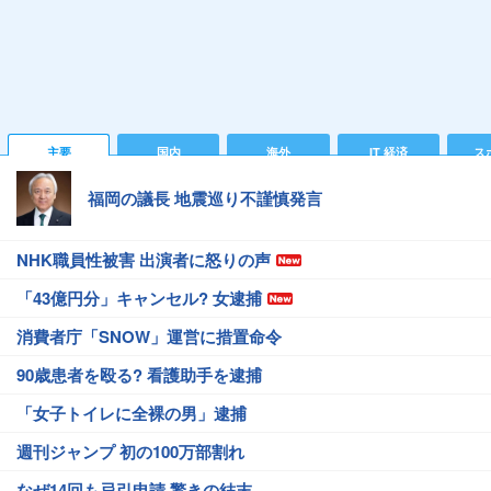
主要
国内
海外
IT 経済
ス
福岡の議長 地震巡り不謹慎発言
NHK職員性被害 出演者に怒りの声
「43億円分」キャンセル? 女逮捕
消費者庁「SNOW」運営に措置命令
90歳患者を殴る? 看護助手を逮捕
「女子トイレに全裸の男」逮捕
週刊ジャンプ 初の100万部割れ
なぜ14回も忌引申請 驚きの結末