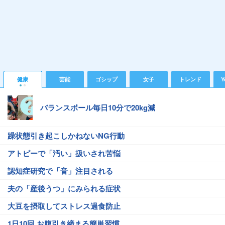
健康
芸能
ゴシップ
女子
トレンド
Y
バランスボール毎日10分で20kg減
躁状態引き起こしかねないNG行動
アトピーで「汚い」扱いされ苦悩
認知症研究で「音」注目される
夫の「産後うつ」にみられる症状
大豆を摂取してストレス過食防止
1日10回 お腹引き締まる簡単習慣