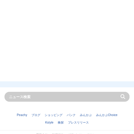
Peachy
ブログ
ショッピング
バンク
みんかぶ
みんかぶChoice
Kstyle
株探
プレスリリース