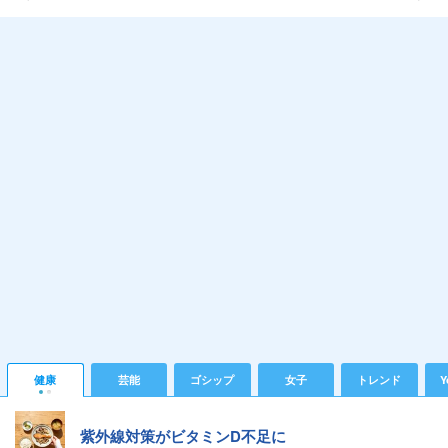
健康
芸能
ゴシップ
女子
トレンド
Y
紫外線対策がビタミンD不足に