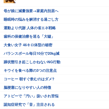
母が娘に減量強要→家庭内別居へ
睡眠時の悩みを解消する過ごし方
運動より代謝 人体の省エネ戦略
歯科の保健治療を巡る「大嘘」
大食い女子 46キロ体型の秘密
バランスボール毎日10分で20kg減
躁状態引き起こしかねないNG行動
キウイを食べる際の3つの注意点
コーヒー 朝すぐ飲むのはダメ?
脳梗塞になりやすい人の特徴
アトピーで「汚い」扱いされ苦悩
認知症研究で「音」注目される