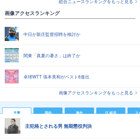
総合ニュースランキングをもっと見る
画像アクセスランキング
中日が新庄監督招聘を検討か
関東「真夏の暑さ」は終了か
卓球WTT 張本美和がベスト8進出
画像アクセスランキングをもっと見る
主要
国内
海外
IT 経済
ス
主犯格とされる男 無期懲役判決