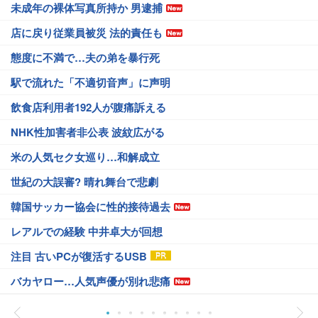
未成年の裸体写真所持か 男逮捕
店に戻り従業員被災 法的責任も
態度に不満で…夫の弟を暴行死
駅で流れた「不適切音声」に声明
飲食店利用者192人が腹痛訴える
NHK性加害者非公表 波紋広がる
米の人気セク女巡り…和解成立
世紀の大誤審? 晴れ舞台で悲劇
韓国サッカー協会に性的接待過去
レアルでの経験 中井卓大が回想
注目 古いPCが復活するUSB
バカヤロー…人気声優が別れ悲痛