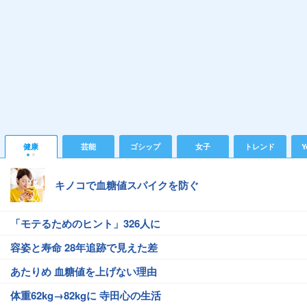
健康
芸能
ゴシップ
女子
トレンド
Y
キノコで血糖値スパイクを防ぐ
「モテるためのヒント」326人に
容姿と寿命 28年追跡で見えた差
あたりめ 血糖値を上げない理由
体重62kg→82kgに 寺田心の生活