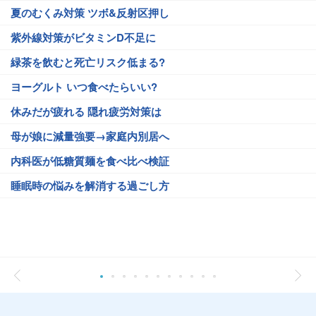
夏のむくみ対策 ツボ&反射区押し
紫外線対策がビタミンD不足に
緑茶を飲むと死亡リスク低まる?
ヨーグルト いつ食べたらいい?
休みだが疲れる 隠れ疲労対策は
母が娘に減量強要→家庭内別居へ
内科医が低糖質麺を食べ比べ検証
睡眠時の悩みを解消する過ごし方