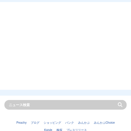
Peachy
ブログ
ショッピング
バンク
みんかぶ
みんかぶChoice
Kstyle
株探
プレスリリース