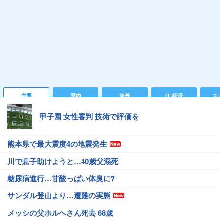
主要
国内
海外
IT 経済
ス
甲子園 女性審判 技術で評価を
熊本県で最大震度4の地震発生
川で息子助けようと…40歳父溺死
糖尿病進行…甘酸っぱい体臭に?
サンダル登山より…遭難の実態
メッシの父ホルヘさん死去 68歳