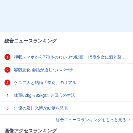
総合ニュースランキング
押収スマホから770本のわいせつ動画 15歳少女に酒と薬飲ませ性的暴行か 54歳男を再逮捕 「薬もありますよ」とSNSで誘い出し
1
容態悪化 会話が通じないパー子
2
ケニア人と結婚「差別」のリアル
3
体重62kg→82kgに 寺田心の生活
4
俳優の及川光博が結婚を発表
5
総合ニュースランキングをもっと見る
画像アクセスランキング