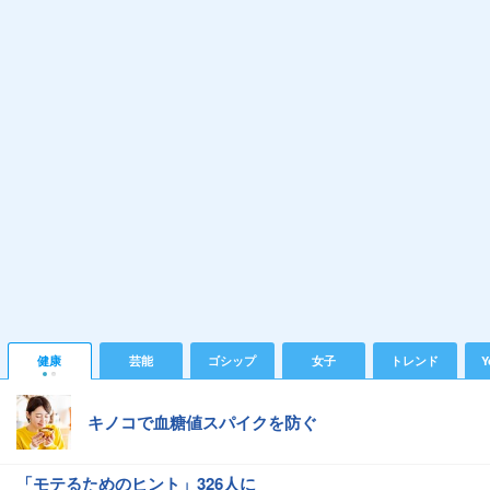
健康
芸能
ゴシップ
女子
トレンド
Y
キノコで血糖値スパイクを防ぐ
「モテるためのヒント」326人に