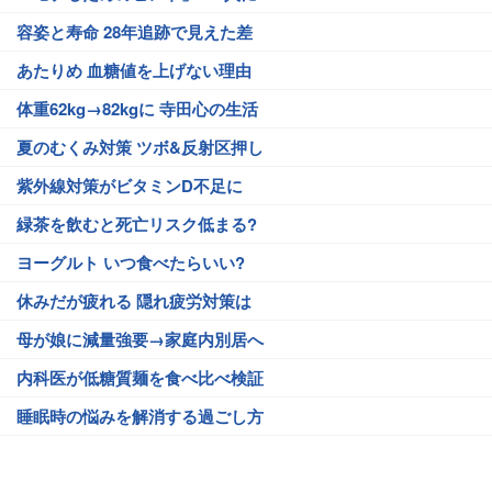
容姿と寿命 28年追跡で見えた差
あたりめ 血糖値を上げない理由
体重62kg→82kgに 寺田心の生活
夏のむくみ対策 ツボ&反射区押し
紫外線対策がビタミンD不足に
緑茶を飲むと死亡リスク低まる?
ヨーグルト いつ食べたらいい?
休みだが疲れる 隠れ疲労対策は
母が娘に減量強要→家庭内別居へ
内科医が低糖質麺を食べ比べ検証
睡眠時の悩みを解消する過ごし方