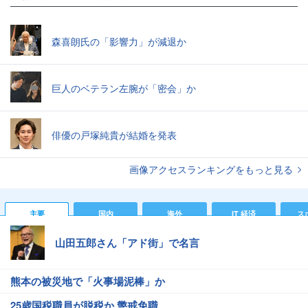
森喜朗氏の「影響力」が減退か
巨人のベテラン左腕が「密会」か
俳優の戸塚純貴が結婚を発表
画像アクセスランキングをもっと見る
主要
国内
海外
IT 経済
ス
山田五郎さん「アド街」で名言
熊本の被災地で「火事場泥棒」か
25歳国税職員が脱税か 懲戒免職