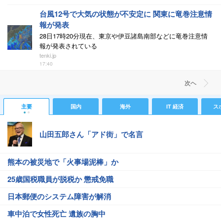
台風12号で大気の状態が不安定に 関東に竜巻注意情
報が発表
28日17時20分現在、東京や伊豆諸島南部などに竜巻注意情
報が発表されている
tenki.jp
17:40
次ヘ
主要
国内
海外
IT 経済
ス
山田五郎さん「アド街」で名言
熊本の被災地で「火事場泥棒」か
25歳国税職員が脱税か 懲戒免職
日本郵便のシステム障害が解消
車中泊で女性死亡 遺族の胸中