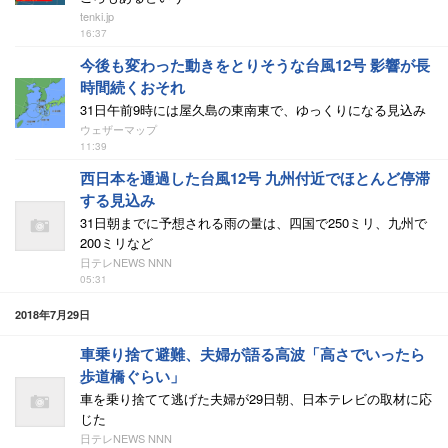
tenki.jp
16:37
今後も変わった動きをとりそうな台風12号 影響が長
時間続くおそれ
31日午前9時には屋久島の東南東で、ゆっくりになる見込み
ウェザーマップ
11:39
西日本を通過した台風12号 九州付近でほとんど停滞
する見込み
31日朝までに予想される雨の量は、四国で250ミリ、九州で
200ミリなど
日テレNEWS NNN
05:31
2018年7月29日
車乗り捨て避難、夫婦が語る高波「高さでいったら
歩道橋ぐらい」
車を乗り捨てて逃げた夫婦が29日朝、日本テレビの取材に応
じた
日テレNEWS NNN