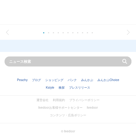
Peachy
ブログ
ショッピング
バンク
みんかぶ
みんかぶChoice
Kstyle
株探
プレスリリース
運営会社
利用規約
プライバシーポリシー
livedoorお客様サポートセンター
livedoor
コンテンツ・広告ポリシー
© livedoor