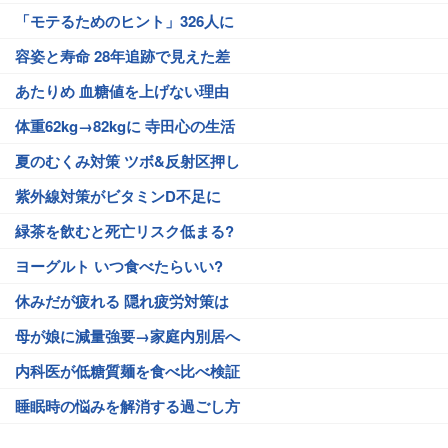
「モテるためのヒント」326人に
容姿と寿命 28年追跡で見えた差
あたりめ 血糖値を上げない理由
体重62kg→82kgに 寺田心の生活
夏のむくみ対策 ツボ&反射区押し
紫外線対策がビタミンD不足に
緑茶を飲むと死亡リスク低まる?
ヨーグルト いつ食べたらいい?
休みだが疲れる 隠れ疲労対策は
母が娘に減量強要→家庭内別居へ
内科医が低糖質麺を食べ比べ検証
睡眠時の悩みを解消する過ごし方