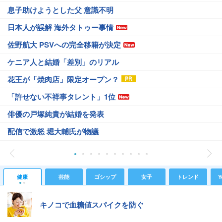
息子助けようとした父 意識不明
日本人が誤解 海外タトゥー事情
佐野航大 PSVへの完全移籍が決定
ケニア人と結婚「差別」のリアル
花王が「焼肉店」限定オープン？
「許せない不祥事タレント」1位
俳優の戸塚純貴が結婚を発表
配信で激怒 堀大輔氏が物議
健康
芸能
ゴシップ
女子
トレンド
Y
キノコで血糖値スパイクを防ぐ