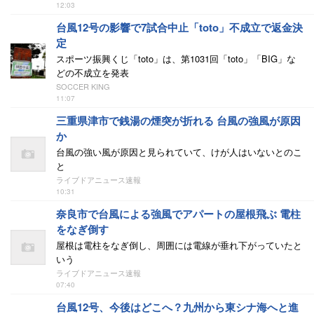
12:03
台風12号の影響で7試合中止「toto」不成立で返金決
定
スポーツ振興くじ「toto」は、第1031回「toto」「BIG」な
どの不成立を発表
SOCCER KING
11:07
三重県津市で銭湯の煙突が折れる 台風の強風が原因
か
台風の強い風が原因と見られていて、けが人はいないとのこ
と
ライブドアニュース速報
10:31
奈良市で台風による強風でアパートの屋根飛ぶ 電柱
をなぎ倒す
屋根は電柱をなぎ倒し、周囲には電線が垂れ下がっていたと
いう
ライブドアニュース速報
07:40
台風12号、今後はどこへ？九州から東シナ海へと進