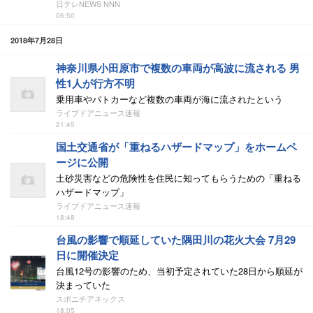
日テレNEWS NNN
06:50
2018年7月28日
神奈川県小田原市で複数の車両が高波に流される 男
性1人が行方不明
乗用車やパトカーなど複数の車両が海に流されたという
ライブドアニュース速報
21:45
国土交通省が「重ねるハザードマップ」をホームペ
ージに公開
土砂災害などの危険性を住民に知ってもらうための「重ねる
ハザードマップ」
ライブドアニュース速報
18:48
台風の影響で順延していた隅田川の花火大会 7月29
日に開催決定
台風12号の影響のため、当初予定されていた28日から順延が
決まっていた
スポニチアネックス
18:05