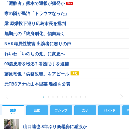
「泥酔者」熊本で通報が頻発か
家の隣が民泊「トラウマなった」
露 原爆投下巡り広島市長を批判
無期刑の「終身刑化」傾向続く
NHK職員性被害 出演者に怒りの声
れいわ「いのちの党」に変更へ
90歳患者を殴る? 看護助手を逮捕
藤原竜也「労務改善」をアピール
元TBSアナの山本里菜 離婚を公表
健康
芸能
ゴシップ
女子
トレンド
Y
山口達也 8年ぶり楽器姿に感涙か