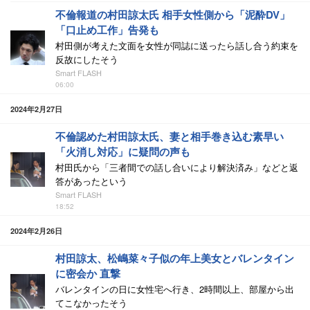
不倫報道の村田諒太氏 相手女性側から「泥酔DV」
「口止め工作」告発も
村田側が考えた文面を女性が同誌に送ったら話し合う約束を
反故にしたそう
Smart FLASH
06:00
2024年2月27日
不倫認めた村田諒太氏、妻と相手巻き込む素早い
「火消し対応」に疑問の声も
村田氏から「三者間での話し合いにより解決済み」などと返
答があったという
Smart FLASH
18:52
2024年2月26日
村田諒太、松嶋菜々子似の年上美女とバレンタイン
に密会か 直撃
バレンタインの日に女性宅へ行き、2時間以上、部屋から出
てこなかったそう