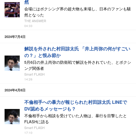
然
会場にはボクシング界の超大物も来場し、日本のファンも騒
然となった
THE ANSWER
04:33
2024年7月4日
解説を外された村田諒太氏 「井上尚弥の何がすごい
の？」と恨み節か
5月6日の井上尚弥の防衛戦で解説を外されていた、とボクシ
ング関係者
Smart FLASH
14:26
2024年4月8日
不倫相手への暴力が報じられた村田諒太氏 LINEで
DV認めるメッセージも？
不倫相手から相談を受けていた人物は、暴行を目撃したと
FLASHに語る
Smart FLASH
17:10