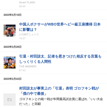
Smart FLASH
06:00
2023年4月18日
中国人ボクサーがWBO世界ヘビー級王座獲得 日本
に影響は？
J-CASTニュース
16:27
2023年3月29日
引退・村田諒太、記者を惹きつけた相反する言葉も
しっくりくる人間性
THE ANSWER
07:43
2023年2月22日
村田諒太が事実上の「引退」表明 ゴロフキン戦が
「僕の中で最後」
ゴロフキンとの統一戦が年間最高試合賞に選ばれ「いい大会
だった」と回顧