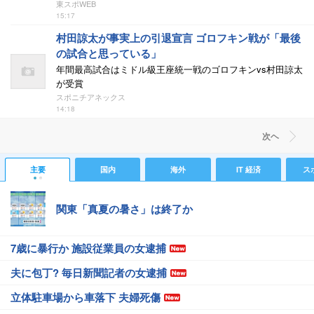
東スポWEB
15:17
村田諒太が事実上の引退宣言 ゴロフキン戦が「最後
の試合と思っている」
年間最高試合はミドル級王座統一戦のゴロフキンvs村田諒太
が受賞
スポニチアネックス
14:18
次ヘ
主要
国内
海外
IT 経済
ス
関東「真夏の暑さ」は終了か
7歳に暴行か 施設従業員の女逮捕
夫に包丁? 毎日新聞記者の女逮捕
立体駐車場から車落下 夫婦死傷