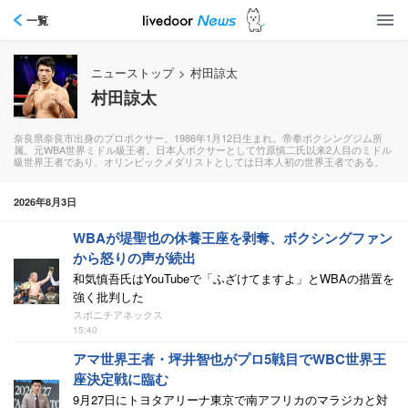
一覧
ニューストップ
>
村田諒太
村田諒太
奈良県奈良市出身のプロボクサー。1986年1月12日生まれ。帝拳ボクシングジム所
属。元WBA世界ミドル級王者。日本人ボクサーとして竹原慎二氏以来2人目のミドル
級世界王者であり、オリンピックメダリストとしては日本人初の世界王者である。
2026年8月3日
WBAが堤聖也の休養王座を剥奪、ボクシングファン
から怒りの声が続出
和気慎吾氏はYouTubeで「ふざけてますよ」とWBAの措置を
強く批判した
スポニチアネックス
15:40
アマ世界王者・坪井智也がプロ5戦目でWBC世界王
座決定戦に臨む
9月27日にトヨタアリーナ東京で南アフリカのマラジカと対