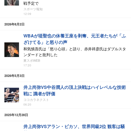
戦予定で
スポーツ報知
12:09
2026年8月2日
WBAが堤聖也の休養王座を剥奪、元王者たちが「ふ
ざけてる」と怒りの声
和気慎吾氏は「怒り心頭」と語り、赤井祥彦氏はダブルスタ
ンダードと批判した
東スポWEB
17:20
2026年5月3日
井上尚弥VS中谷潤人の頂上決戦はハイレベルな技術
戦に 識者が評価
ココカラネクスト
06:20
2025年12月28日
井上尚弥VSアラン・ピカソ、世界同級2位 観客は騒