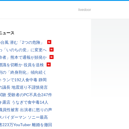
livedoor
ニュース
の台風 潜む「2つの危険」
わ「いのちの党」に変更へ
酔者」熊本で通報が頻発か
標識を切断か 役員を送検
刑の「終身刑化」傾向続く
トランで192人食中毒 静岡
の議長 地震巡り不謹慎発言
試験 受験者のPC不具合247件
キ露店 うなぎで食中毒14人
K職員性被害 出演者に怒りの声
スパイダーマン ソニー最高
223万YouTuber 離婚を撤回