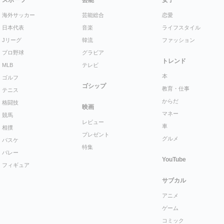
スポーツ
芸能
女子
海外サッカー
芸能総合
恋愛
日本代表
音楽
ライフスタイル
Jリーグ
韓流
ファッション
プロ野球
グラビア
トレンド
MLB
テレビ
本
ゴルフ
ゴシップ
教育・仕事
テニス
からだ
格闘技
映画
マネー
競馬
レビュー
車
相撲
プレゼント
グルメ
バスケ
特集
バレー
YouTube
フィギュア
サブカル
アニメ
ゲーム
コミック