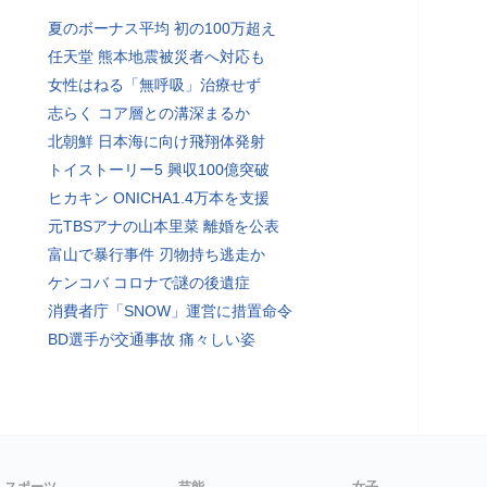
夏のボーナス平均 初の100万超え
任天堂 熊本地震被災者へ対応も
女性はねる「無呼吸」治療せず
志らく コア層との溝深まるか
北朝鮮 日本海に向け飛翔体発射
トイストーリー5 興収100億突破
ヒカキン ONICHA1.4万本を支援
元TBSアナの山本里菜 離婚を公表
富山で暴行事件 刃物持ち逃走か
ケンコバ コロナで謎の後遺症
消費者庁「SNOW」運営に措置命令
BD選手が交通事故 痛々しい姿