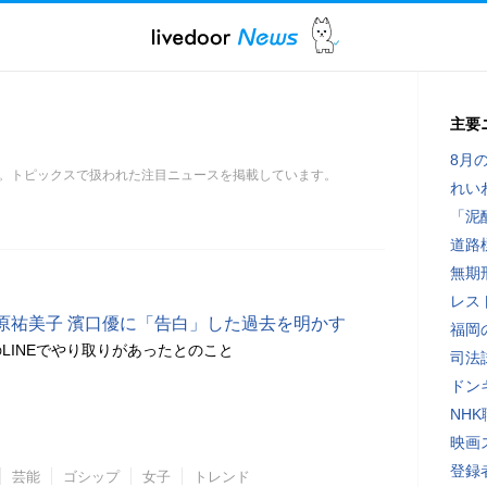
主要
8月
。トピックスで扱われた注目ニュースを掲載しています。
れい
「泥
道路
無期
レス
原祐美子 濱口優に「告白」した過去を明かす
福岡
LINEでやり取りがあったとのこと
司法
ドン
NH
映画
登録者
芸能
ゴシップ
女子
トレンド