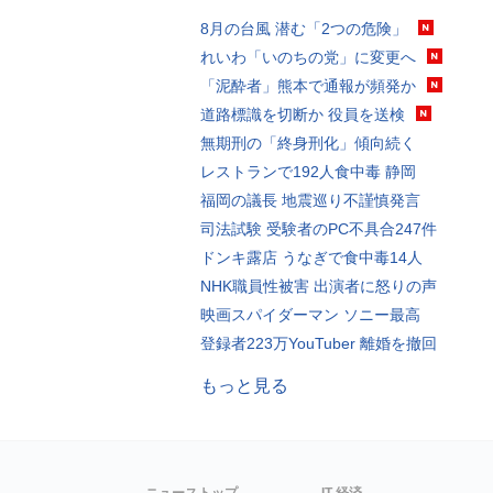
8月の台風 潜む「2つの危険」
れいわ「いのちの党」に変更へ
「泥酔者」熊本で通報が頻発か
道路標識を切断か 役員を送検
無期刑の「終身刑化」傾向続く
レストランで192人食中毒 静岡
福岡の議長 地震巡り不謹慎発言
司法試験 受験者のPC不具合247件
ドンキ露店 うなぎで食中毒14人
NHK職員性被害 出演者に怒りの声
映画スパイダーマン ソニー最高
登録者223万YouTuber 離婚を撤回
もっと見る