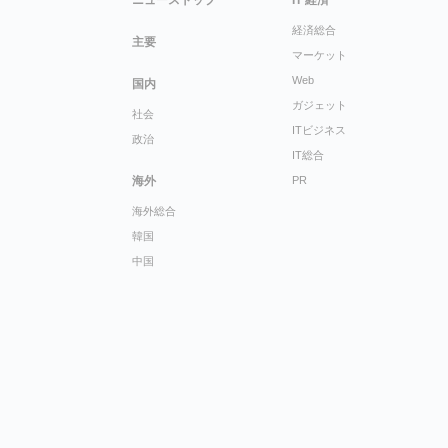
ニューストップ
IT 経済
経済総合
主要
マーケット
Web
国内
ガジェット
社会
ITビジネス
政治
IT総合
海外
PR
海外総合
韓国
中国